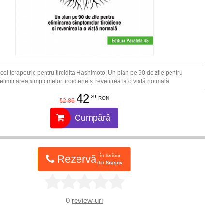
col terapeutic pentru tiroidita Hashimoto: Un plan pe 90 de zile pentru
eliminarea simptomelor tiroidiene și revenirea la o viață normală
42
.29
RON
52.86
Cumpără
în librăria
Rezervă
din
Brașov
0
review-uri