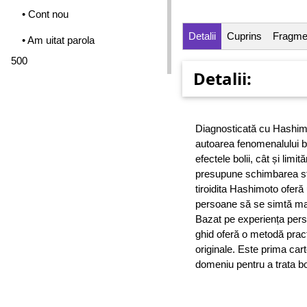
• Cont nou
Detalii
Cuprins
Fragme
• Am uitat parola
500
Detalii:
Diagnosticată cu Hashimot
autoarea fenomenalului be
efectele bolii, cât și limi
presupune schimbarea stil
tiroidita Hashimoto oferă 
persoane să se simtă mai 
Bazat pe experiența perso
ghid oferă o metodă pract
originale. Este prima cart
domeniu pentru a trata bo