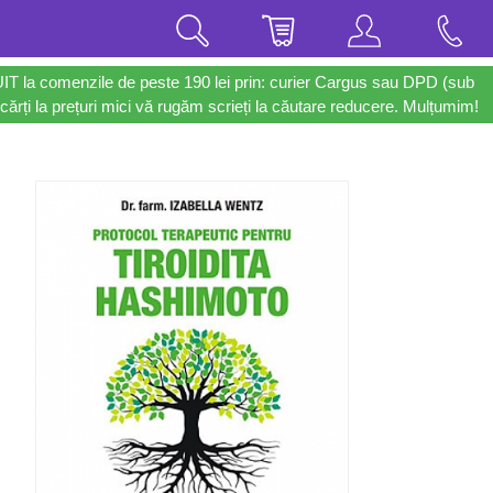
UIT la comenzile de peste 190 lei prin: curier Cargus sau DPD (sub
cărți la prețuri mici vă rugăm scrieți la căutare reducere. Mulțumim!