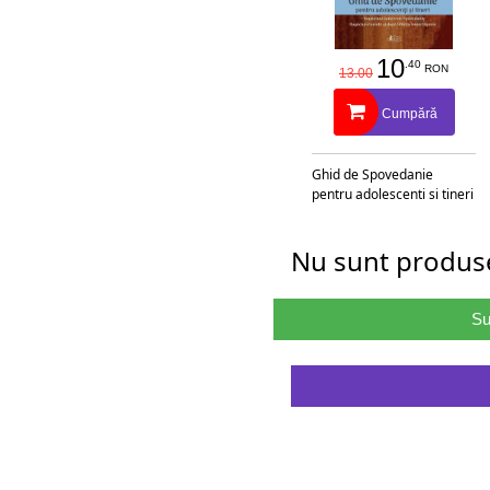
10
.40
RON
13.00
Cumpără
Ghid de Spovedanie
pentru adolescenti si tineri
Nu sunt produse
Su