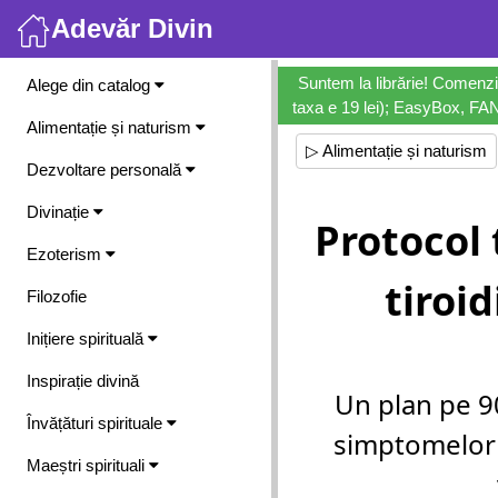
Adevăr Divin
Meniu
Suntem la librărie! Comenzi
Alege din catalog
taxa e 19 lei); EasyBox, FANb
Alimentație și naturism
▷ Alimentație și naturism
Dezvoltare personală
Divinație
Protocol
Ezoterism
tiroi
Filozofie
Inițiere spirituală
Inspirație divină
Un plan pe 9
Învățături spirituale
simptomelor t
Maeștri spirituali