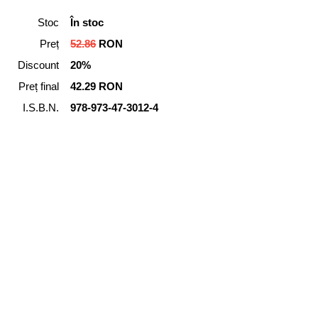
Stoc
În stoc
Preț
52.86
RON
Discount
20%
Preț final
42.29 RON
I.S.B.N.
978-973-47-3012-4