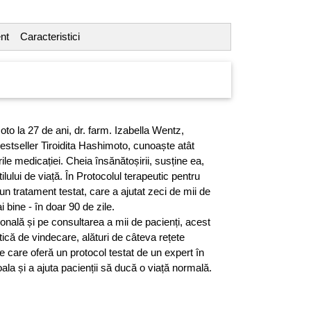
nt
Caracteristici
o la 27 de ani, dr. farm. Izabella Wentz,
stseller Tiroidita Hashimoto, cunoaște atât
tările medicației. Cheia însănătoșirii, susține ea,
ului de viață. În Protocolul terapeutic pentru
un tratament testat, care a ajutat zeci de mii de
bine - în doar 90 de zile.
nală și pe consultarea a mii de pacienți, acest
ică de vindecare, alături de câteva rețete
e care oferă un protocol testat de un expert în
ala și a ajuta pacienții să ducă o viață normală.