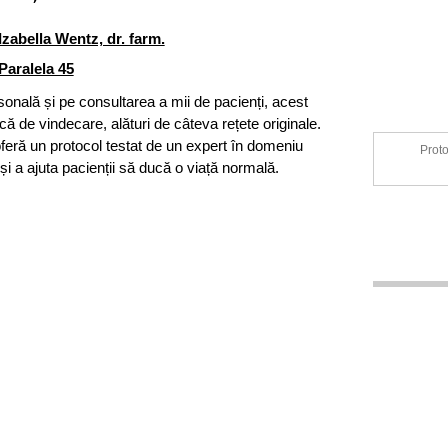
Izabella Wentz, dr. farm.
Paralela 45
onală și pe consultarea a mii de pacienți, acest
ă de vindecare, alături de câteva rețete originale.
feră un protocol testat de un expert în domeniu
Proto
 și a ajuta pacienții să ducă o viață normală.