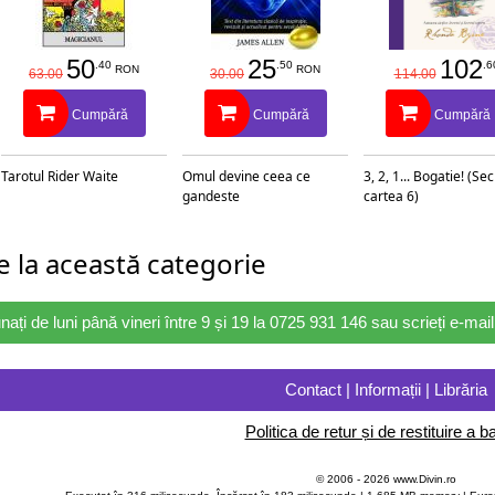
50
25
102
.40
.50
.6
RON
RON
63.00
30.00
114.00
Cumpără
Cumpără
Cumpără
Tarotul Rider Waite
Omul devine ceea ce
3, 2, 1... Bogatie! (Se
gandeste
cartea 6)
 la această categorie
nați de luni până vineri între 9 și 19 la 0725 931 146 sau scrieți e-ma
Contact | Informații | Librăria
Politica de retur și de restituire a ba
© 2006 - 2026 www.Divin.ro