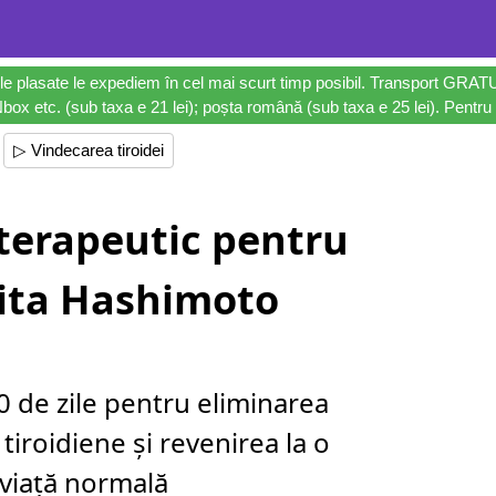
le plasate le expediem în cel mai scurt timp posibil. Transport GRAT
ox etc. (sub taxa e 21 lei); poșta română (sub taxa e 25 lei). Pentru 
▷ Vindecarea tiroidei
 terapeutic pentru
dita Hashimoto
0 de zile pentru eliminarea
iroidiene și revenirea la o
viață normală