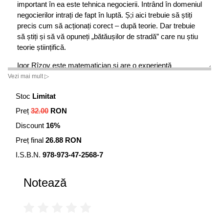
important în ea este tehnica negocierii. Intrând în domeniul
negocierilor intrați de fapt în luptă. Ș;i aici trebuie să știți
precis cum să acționați corect – după teorie. Dar trebuie
să știți și să vă opuneți „bătăușilor de stradă” care nu știu
teorie științifică.
Igor Rîzov este matematician și are o experiență
comercială de aproape două decenii. A urmat programe
Vezi mai mult ▷
speciale de pregătire în domeniul negocierilor la Harvard
Stoc
Limitat
și Camp Negotiation Institute (SUA). Cărțile sale sunt
traduse în cinci limbi, o performanță unică pentru autorii
Preț
32.00
RON
de limbă rusă care abordează domeniul afacerilor.
Discount
16%
Preț final
26.88 RON
I.S.B.N.
978-973-47-2568-7
Notează