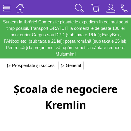
Suntem la librărie! Comenzile plasate le expediem în cel mai scurt
timp posibil. Transport GRATUIT la comenzile de peste 190 lei
prin: curier Cargus sau DPD (sub taxa e 19 lei); EasyBox,
FANbox etc. (sub taxa e 21 lei); poșta română (sub taxa e 25 lei).
Pentru cărți la prețuri mici vă rugăm scrieți la căutare reducere.
Mulțumim!
▷ Prosperitate și succes
▷ General
Școala de negociere
Kremlin