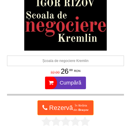
Școala de negociere Kremlin
26
.88
RON
32.00
Cumpără
în librăria
Rezervă
din
Brașov