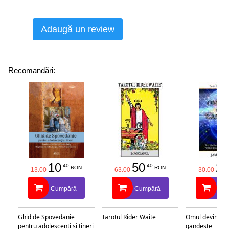
Adaugă un review
Recomandări:
10
50
25
.40
.40
RON
RON
13.00
63.00
30.00
Cumpără
Cumpără
Cu
Ghid de Spovedanie
Tarotul Rider Waite
Omul devine c
pentru adolescenti si tineri
gandeste