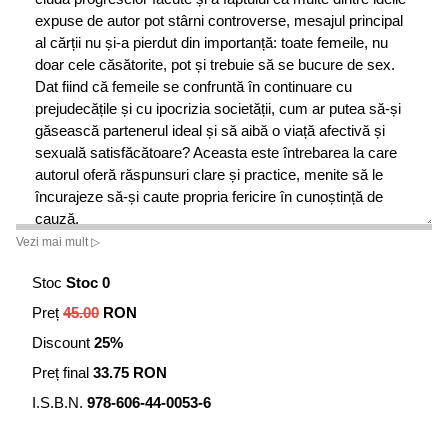
expuse de autor pot stârni controverse, mesajul principal
al cărții nu și-a pierdut din importanță: toate femeile, nu
doar cele căsătorite, pot și trebuie să se bucure de sex.
Dat fiind că femeile se confruntă în continuare cu
prejudecățile și cu ipocrizia societății, cum ar putea să-și
găsească partenerul ideal și să aibă o viață afectivă și
sexuală satisfăcătoare? Aceasta este întrebarea la care
autorul oferă răspunsuri clare și practice, menite să le
încurajeze să-și caute propria fericire în cunoștință de
cauză.
Vezi mai mult ▷
Stoc
Stoc 0
Preț
45.00
RON
Discount
25%
Preț final
33.75 RON
I.S.B.N.
978-606-44-0053-6