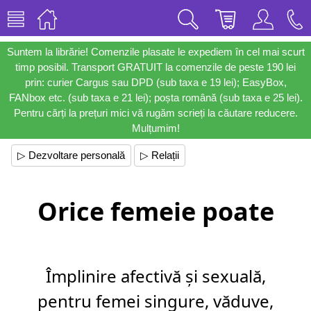
Suntem la librărie! Comenzile plasate le expediem în cel mai scurt
timp posibil. Transport GRATUIT la comenzile de peste 190 lei
prin: curier Cargus sau DPD (sub taxa e 19 lei); EasyBox,
FANbox etc. (sub taxa e 21 lei); poșta română (sub taxa e 25 lei).
Pentru cărți la prețuri mici vă rugăm scrieți la căutare reducere.
Mulțumim!
▷ Dezvoltare personală
▷ Relații
Orice femeie poate
Împlinire afectivă și sexuală,
pentru femei singure, văduve,