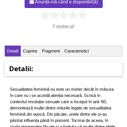
Anunță-mă când e disponibil(ă)
0
review-uri
Detalii
Cuprins
Fragment
Caracteristici
Detalii:
Sexualitatea feminină nu este un mister decât în măsura
în care nu i se acordă atenția necesară. Scrisă în
contextul revoluției sexuale care a început în anii ‘60,
demontează multe dintre miturile legate de sexualitatea
feminină din epocă. Din păcate, unele dintre ele și-au
păstrat influența până în prezent. Tocmai de aceea, în
ciuda progreselor făcute și a faptului că multe dintre ideile