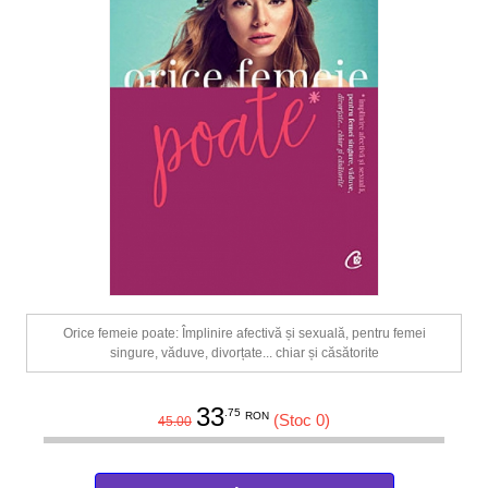
Orice femeie poate: Împlinire afectivă și sexuală, pentru femei
singure, văduve, divorțate... chiar și căsătorite
33
.75
RON
(Stoc 0)
45.00