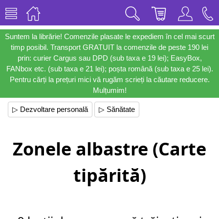
Suntem la librărie! Comenzile plasate le expediem în cel mai scurt
timp posibil. Transport GRATUIT la comenzile de peste 190 lei
prin: curier Cargus sau DPD (sub taxa e 19 lei); EasyBox,
FANbox etc. (sub taxa e 21 lei); poșta română (sub taxa e 25 lei).
Pentru cărți la prețuri mici vă rugăm scrieți la căutare reducere.
Mulțumim!
▷ Dezvoltare personală
▷ Sănătate
Zonele albastre (Carte
tipărită)