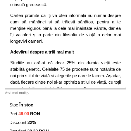
o insulă grecească.
Cartea promite că îți va oferi informații nu numai despre
cum să mănânci și să trăiești sănătos, pentru a te
menține viguros până la cele mai înaintate vârste, dar ea
îți va oferi și o parte din filosofia de viață a celor mai
longevivi oameni.
Adevărul despre a trăi mai mult
Studiile au arătat că doar 25% din durata vieții este
stabilită genetic. Celelalte 75 de procente sunt hotărâte de
noi prin stilul de viață și alegerile pe care le facem. Așadar,
dacă fiecare dintre noi și-ar optimiza stilul de viață, cu toții
am putea trăi cu până la 10 ani mai mult.
Vezi mai mult ▷
Dar până a ne dezvălui cum putem să ne îmbunătățim
Stoc
În stoc
stilul de viață, autorul ține să clarifice câteva chestiuni în
legătură cu care fiecare dintre noi și-a pus probabil cel
Preț
49.00
RON
puțin o dată în viață întrebări. Aflăm așadar:
Discount
22%
• Ce este îmbătrânirea?