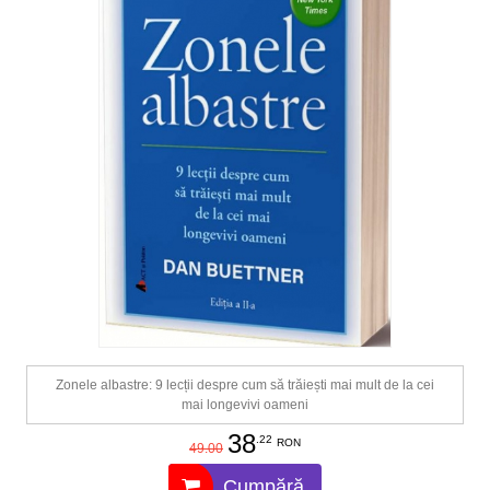
Zonele albastre: 9 lecții despre cum să trăiești mai mult de la cei
mai longevivi oameni
38
.22
RON
49.00
Cumpără