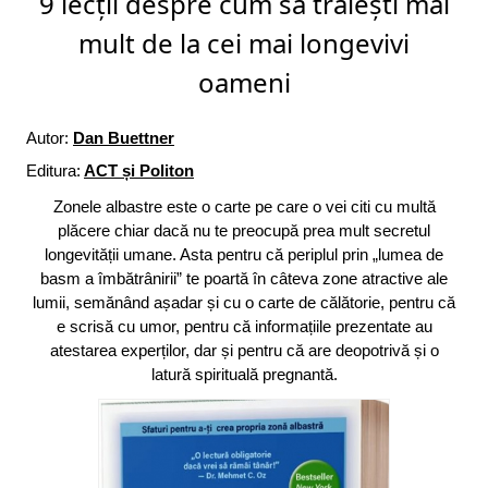
9 lecții despre cum să trăiești mai
mult de la cei mai longevivi
oameni
Autor:
Dan Buettner
Editura:
ACT și Politon
Zonele albastre este o carte pe care o vei citi cu multă
plăcere chiar dacă nu te preocupă prea mult secretul
longevității umane. Asta pentru că periplul prin „lumea de
basm a îmbătrânirii” te poartă în câteva zone atractive ale
lumii, semănând așadar și cu o carte de călătorie, pentru că
e scrisă cu umor, pentru că informațiile prezentate au
atestarea experților, dar și pentru că are deopotrivă și o
latură spirituală pregnantă.