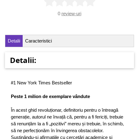
0
review-uri
Detalii
Caracteristici
Detalii:
#1 New York Times Bestseller
Peste 1 milion de exemplare vândute
În acest ghid revoluționar, definitoriu pentru o întreagă
generație, autorul ne învață că, pentru a fi fericiți, trebuie
să renunțăm la a fi „pozitivi” mereu și trebuie, în schimb,
să ne perfecționăm în învingerea obstacolelor.
Susținându-și afirmațiile cu cercetări academice și