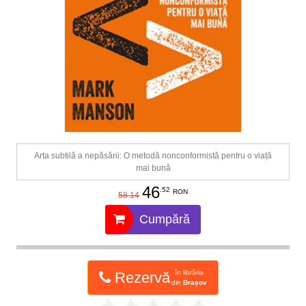
Arta subtilă a nepăsării: O metodă nonconformistă pentru o viață
mai bună
46
.52
RON
58.14
Cumpără
în librăria
Rezervă
din
Brașov