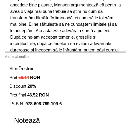
anecdote bine plasate, Manson argumentează că pentru a
avea o viață mai bună trebuie să știm nu cum să
transformăm lămâile în limonadă, ci cum să le tolerăm
mai bine. El ne sfătuiește să ne cunoaștem limitele și să
le acceptăm. Aceasta este adevărata sursă a puterii.
După ce ne-am acceptat temerile, greșelile și
incertitudinile, după ce încetăm să evităm adevărurile
dureroase și începem să le înfruntăm, putem găsi curajul
și încrederea pe care le căutăm cu disperare.
Vezi mai mult ▷
Adoptând pentru acest manifest un ton sincer și un limbaj
Stoc
În stoc
direct, fără compromisuri, Manson încearcă să ne
trezească la realitate pentru a putea duce o viață mai plină
Preț
58.14
RON
de satisfacții și mai ancorată în concret.
Discount
20%
”Unii spun că sunt un idiot. Alții zic că le-am salvat viața.
Preț final
46.52 RON
Citiți și decideți singuri!” —
Mark Manson
I.S.B.N.
978-606-789-109-6
”Această carte te lovește ca o foarte necesară palmă
Notează
peste față dată de cel mai bun prieten: amuzantă, vulgară
și extrem de provocatoare. Citiți doar dacă sunteți dispus