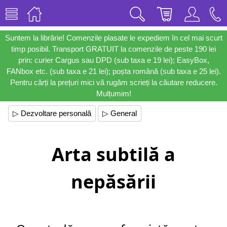
Suntem la librărie! Comenzile plasate le expediem în cel mai scurt
timp posibil. Transport GRATUIT la comenzile de peste 190 lei
prin: curier Cargus sau DPD (sub taxa e 19 lei); EasyBox,
FANbox etc. (sub taxa e 21 lei); poșta română (sub taxa e 25 lei).
Pentru cărți la prețuri mici vă rugăm scrieți la căutare reducere.
Mulțumim!
▷ Dezvoltare personală
▷ General
Arta subtilă a
nepăsării