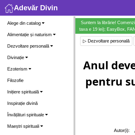
Adevăr Divin
Meniu
Suntem la librărie! Comenzi
Alege din catalog
taxa e 19 lei); EasyBox, FANb
Alimentație și naturism
▷ Dezvoltare personală
Dezvoltare personală
Divinație
Anul deven
Ezoterism
pentru su
Filozofie
Inițiere spirituală
Inspirație divină
Învățături spirituale
Maeștri spirituali
Autor(i):