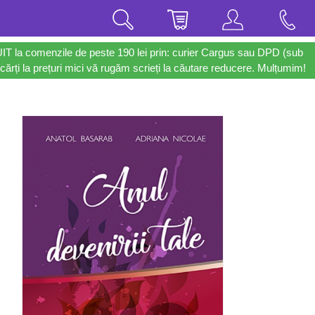
UIT la comenzile de peste 190 lei prin: curier Cargus sau DPD (sub
cărți la prețuri mici vă rugăm scrieți la căutare reducere. Mulțumim!