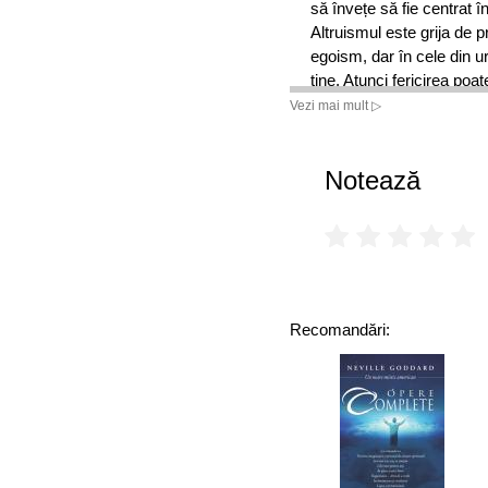
să învețe să fie centrat în
Altruismul este grija de 
egoism, dar în cele din u
tine. Atunci fericirea poate
înconjoară se va revărsa 
Vezi mai mult ▷
trebuie să uităm niciodată
Notează
Recomandări: