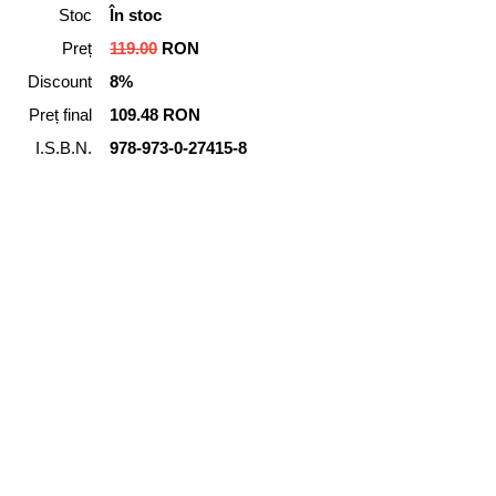
Stoc
În stoc
Preț
119.00
RON
Discount
8%
Preț final
109.48 RON
I.S.B.N.
978-973-0-27415-8