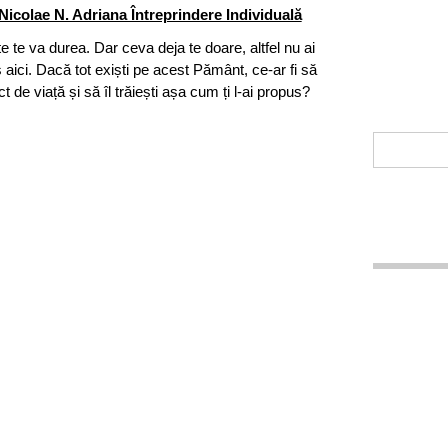
Nicolae N. Adriana Întreprindere Individuală
te te va durea. Dar ceva deja te doare, altfel nu ai
 aici. Dacă tot exiști pe acest Pământ, ce-ar fi să
ect de viață și să îl trăiești așa cum ți l-ai propus?