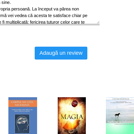
 sine.
propria persoană. La început va părea non
rmă vei vedea că acesta te satisface chiar pe
 fi multiplicată; fericirea tuturor celor care te
asupra ta. Vei deveni extrem de fericit. Însă nu
 de noi înșine.
Adaugă un review