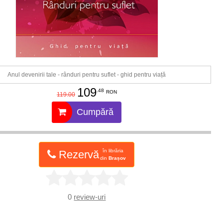
Anul devenirii tale - rânduri pentru suflet - ghid pentru viață
109
.48
RON
119.00
Cumpără
în librăria
Rezervă
din
Brașov
0
review-uri