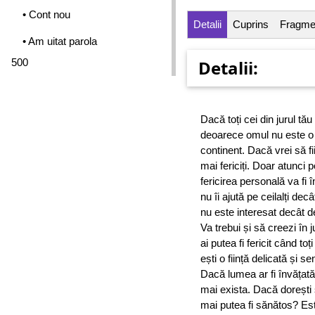
• Cont nou
Detalii
Cuprins
Fragme
• Am uitat parola
500
Detalii:
Dacă toți cei din jurul tău s
deoarece omul nu este o i
continent. Dacă vrei să fii 
mai fericiți. Doar atunci p
fericirea personală va fi î
nu îi ajută pe ceilalți decâ
nu este interesat decât d
Va trebui și să creezi în 
ai putea fi fericit când toț
ești o ființă delicată și se
Dacă lumea ar fi învățată 
mai exista. Dacă dorești s
mai putea fi sănătos? Este