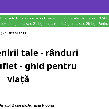
le plasate le expediem în cel mai scurt timp posibil. Transport GRAT
ox etc. (sub taxa e 21 lei); poșta română (sub taxa e 25 lei). Pentru 
▷ Suflet și spirit
irii tale - rânduri
flet - ghid pentru
viață
Anatol Basarab
,
Adriana Nicolae