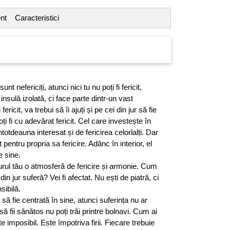
nt
Caracteristici
unt nefericiți, atunci nici tu nu poți fi fericit,
nsulă izolată, ci face parte dintr-un vast
fericit, va trebui să îi ajuți și pe cei din jur să fie
oți fi cu adevărat fericit. Cel care investește în
ntotdeauna interesat și de fericirea celorlalți. Dar
t pentru propria sa fericire. Adânc în interior, el
e sine.
jurul tău o atmosferă de fericire și armonie. Cum
i din jur suferă? Vei fi afectat. Nu ești de piatră, ci
nsibilă.
să fie centrată în sine, atunci suferința nu ar
ă fii sănătos nu poți trăi printre bolnavi. Cum ai
 imposibil. Este împotriva firii. Fiecare trebuie