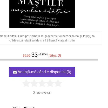
masculinității: Cum pot bărbații să-și accepte vulnerabilitatea și, totuși, să
clădească relații solide și să trăiască viața din plin
33
.15
RON
(Stoc 0)
39.00
Anunță-mă când e disponibil(ă)
0
review-uri