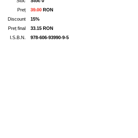
Stoc
Stoc 0
Preț
39.00
RON
Discount
15%
Preț final
33.15 RON
I.S.B.N.
978-606-93990-9-5