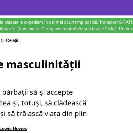
le plasate le expediem în cel mai scurt timp posibil. Transport GRAT
ox etc. (sub taxa e 21 lei); poșta română (sub taxa e 25 lei). Pentru 
▷ Relații
e masculinității
bărbații să-și accepte
tea și, totuși, să clădească
 și să trăiască viața din plin
Lewis Howes