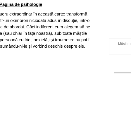
Pagina de psihologie
cru extraordinar în această carte: transformă
ntr-un oximoron niciodată adus în discuție, într-o
esc de abordat. Căci indiferent cum alegem să ne
a (sau chiar în fața noastră), sub toate măștile
 persoană cu frici, anxietăți și traume ce nu pot fi
Măștile 
 asumându-ni-le și vorbind deschis despre ele.