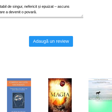
rtabil de singur, nefericit și epuizat – ascuns
care a devenit o povară.
i tu însuți, cel adevărat, inevitabil de uman și nu
r și să le permiți celor de lângă tine libertatea
Adaugă un review
u începutul.
a Gáspár: «Po
ț
i să cite
ș
ti cartea asta, te rog?
Ș;
i
rut?» Mi-am zis că nu e chiar momentul – n-am
entru o carte. Imposibil. Totu
ș
i, am dat click pe
isul ata
ș
at online, iar două ore mai târziu eram
 –
Alexandre Eram, proprietarul brandului de
ită
ț
ii», m-am detașat de miile de clișee – despre
duca
ț
ia, religia și societatea m-au botezat.
nic nu a dispărut, dar a căpătat pentru mine un
e mi-a fost mult mai ușor să mă împac. Ce
umul de Batman care cântărește 50 kg și pe