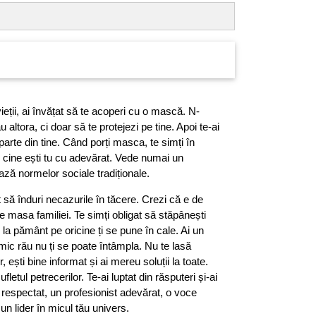
ieții, ai învățat să te acoperi cu o mască. N-
ău altora, ci doar să te protejezi pe tine. Apoi te-ai
parte din tine. Când porți masca, te simți în
 cine ești tu cu adevărat. Vede numai un
ză normelor sociale tradiționale.
it să înduri necazurile în tăcere. Crezi că e de
e masa familiei. Te simți obligat să stăpânești
 la pământ pe oricine ți se pune în cale. Ai un
imic rău nu ți se poate întâmpla. Nu te lasă
, ești bine informat și ai mereu soluții la toate.
sufletul petrecerilor. Te-ai luptat din răsputeri și-ai
 respectat, un profesionist adevărat, o voce
 un lider în micul tău univers.