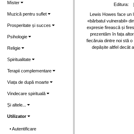
Mister
Editura:
Muzică pentru suflet
Lewis Howes face un lu
«bărbatul vulnerabil» di
Prosperitate și succes
expresie firească și fir
prezentăm în fața altor
Psihologie
fiecăruia dintre noi stă o
depășite altfel decât
Religie
Spiritualitate
Terapii complementare
Viața de după moarte
Vindecare spirituală
Și altele...
Utilizator
• Autentificare