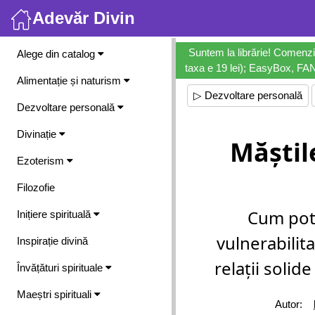
Adevăr Divin
Meniu
Suntem la librărie! Comenzi
Alege din catalog
taxa e 19 lei); EasyBox, FANb
Alimentație și naturism
▷ Dezvoltare personală
Dezvoltare personală
Divinație
Măștil
Ezoterism
Filozofie
Cum pot 
Inițiere spirituală
vulnerabilita
Inspirație divină
relații solide
Învățături spirituale
Maeștri spirituali
Autor: