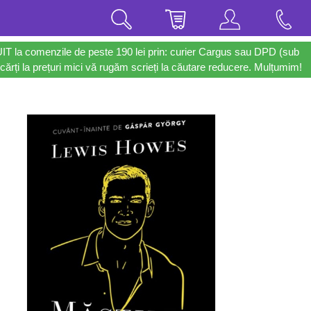
UIT la comenzile de peste 190 lei prin: curier Cargus sau DPD (sub
cărți la prețuri mici vă rugăm scrieți la căutare reducere. Mulțumim!