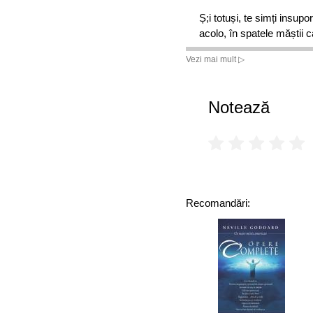
Ș;i totuși, te simți insupo
acolo, în spatele măștii 
Vrei s-o dai jos? Să poți f
Vezi mai mult ▷
tocmai perfect… Să fii libe
de a fi ei înșiși!
Notează
Deschide cartea și ia-o c
„Primesc un e-mail de l
să-mi scrii cum
ț
i s-a pă
timp de nimic, darămite p
prima pagină din manuscr
Recomandări:
tot cufundat în lectură…“
cosmetice Melkior
„Citind «Măștile masculin
«a fi bărbat» – în care e
No
ț
iunea de bărbat puter
cu totul alt sens, cu car
ușurare, să dau jos cost