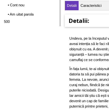
• Cont nou
Detalii
Caracteristici
• Am uitat parola
Detalii:
500
Undeva, pe la începutul v
aveai intenția să le faci r
obișnuit cu ea. A devenit 
siguranță – lumea nu știe
camuflaj ce se conformea
În fața lumii, te-ai obișnu
datoria ta să pui pâinea p
femeia. La nevoie, arunci
curaj nebun, fiindcă ție n
puterile niciodată. Desigur
Iar amicii tăi știu că ești 
devenit un cap de familie
puternică printre prieteni,