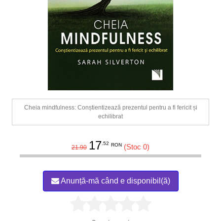
Cheia mindfulness: Conștientizează prezentul pentru a fi fericit și
echilibrat
17
.52
RON
(Stoc 0)
21.90
Anunță-mă când e disponibil(ă)