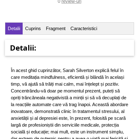
0
review-uri
Detalii
Cuprins
Fragment
Caracteristici
Detalii:
În acest ghid cuprinzător, Sarah Silverton explică felul în
care meditația mindfulness, eficientă și blândă în același
timp, vă ajută să trăiți mai calm, mai înțelept și pozitiv.
Concentrându-vă doar pe momentul prezent, puteți să
opriți trăncăneala negativistă a minții și să vă decuplați de
la reacțiile automate care vă trag înapoi. Această abordare
inovatoare, demonstrată clinic în tratamentul stresului, al
anxietății și al depresiei este, în prezent, folosită pe scară
largă de profesioniștii din serviciile medicale, protecția
socială și educație; mai mult, este un instrument simplu,
dar extrem de puternic pentru a avea o viață mai fericită și