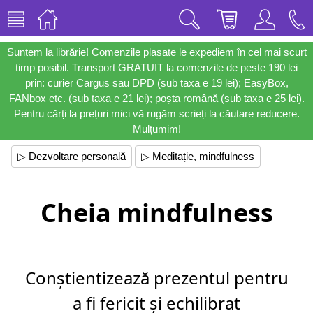
Suntem la librărie! Comenzile plasate le expediem în cel mai scurt
timp posibil. Transport GRATUIT la comenzile de peste 190 lei
prin: curier Cargus sau DPD (sub taxa e 19 lei); EasyBox,
FANbox etc. (sub taxa e 21 lei); poșta română (sub taxa e 25 lei).
Pentru cărți la prețuri mici vă rugăm scrieți la căutare reducere.
Mulțumim!
▷ Dezvoltare personală
▷ Meditație, mindfulness
Cheia mindfulness
Conștientizează prezentul pentru
a fi fericit și echilibrat