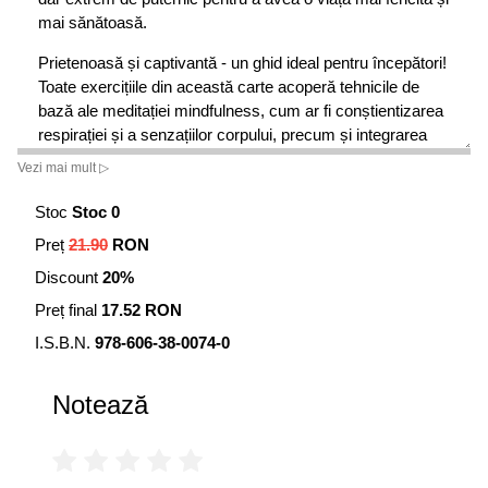
mai sănătoasă.
Prietenoasă și captivantă - un ghid ideal pentru începători!
Toate exercițiile din această carte acoperă tehnicile de
bază ale meditației mindfulness, cum ar fi conștientizarea
respirației și a senzațiilor corpului, precum și integrarea
conștiinței depline în activitățile noastre de zi cu zi.
Vezi mai mult ▷
În acest ghid veți găsi informații despre folosirea tehnicii
mindfulness în autotratarea stresului, a anxietății, a
Stoc
Stoc 0
depresiei și a altor boli cronice, precum și capitole despre
Preț
21.90
RON
tehnica mindfulness în relații, pentru copii și pentru cei
Discount
20%
care îi îngrijesc pe alții.
Preț final
17.52 RON
I.S.B.N.
978-606-38-0074-0
Notează