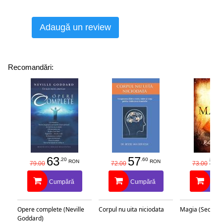
Adaugă un review
Recomandări:
63
57
58
.20
.60
RON
RON
79.00
72.00
73.00
Cumpără
Cumpără
Cu
Opere complete (Neville
Corpul nu uita niciodata
Magia (Secretu
Goddard)