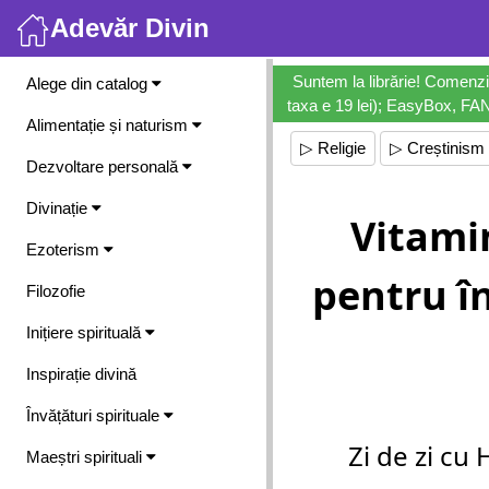
Adevăr Divin
Meniu
Suntem la librărie! Comenzi
Alege din catalog
taxa e 19 lei); EasyBox, FANb
Alimentație și naturism
▷ Religie
▷ Creștinism
Dezvoltare personală
Divinație
Vitami
Ezoterism
pentru în
Filozofie
Inițiere spirituală
Inspirație divină
Învățături spirituale
Zi de zi cu
Maeștri spirituali