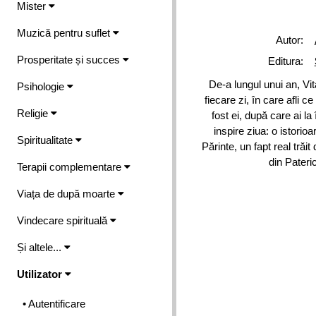
Mister
Muzică pentru suflet
Autor:
Prosperitate și succes
Editura:
De-a lungul unui an, Vi
Psihologie
fiecare zi, în care afli 
Religie
fost ei, după care ai l
inspire ziua: o istorio
Spiritualitate
Părinte, un fapt real trăit
din Pateric
Terapii complementare
Viața de după moarte
Vindecare spirituală
Și altele...
Utilizator
• Autentificare