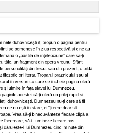
minele duhovnicești îți propun o pagină pentru
e sfinți se pomenesc în ziua respectivă și cine au
ndemână o „pastilă de înțelepciune” care să-ți
 cu tâlc, un fragment din opera vreunui Sfânt
 de personalități din trecut sau din prezent, o pildă
 filozofic ori literar. Troparul praznicului sau al
axarul în versuri cu care se încheie pagina oferă
 și uimire în fața slavei lui Dumnezeu.
n paginile acestei cărți oferă un prilej rapid și
ieții duhovnicești. Dumnezeu nu-ți cere să fii
eea ce nu ești în stare, ci îți cere doar să
proape. Vrea să-ți binecuvânteze fiecare clipă a
are încercare, să-ți lumineze fiecare pas...
și dăruiește-I lui Dumnezeu cinci minute din