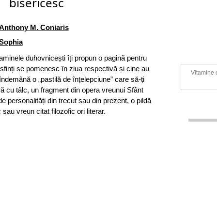
bisericesc
Anthony M. Coniaris
Sophia
taminele duhovnicești îți propun o pagină pentru
ce sfinți se pomenesc în ziua respectivă și cine au
Vitamine d
a îndemână o „pastilă de înțelepciune” care să-ți
ară cu tâlc, un fragment din opera vreunui Sfânt
 de personalități din trecut sau din prezent, o pildă
 sau vreun citat filozofic ori literar.