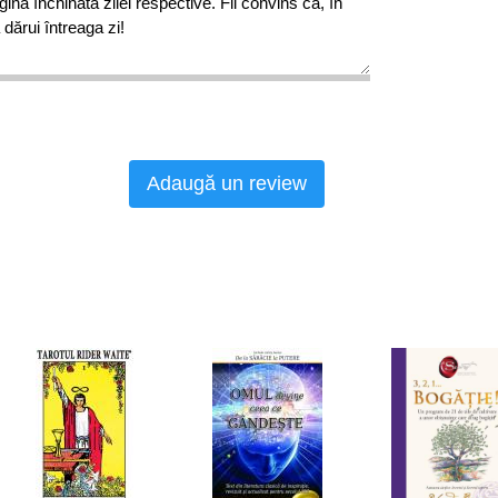
agina închinată zilei respective. Fii convins că, în
dărui întreaga zi!
Adaugă un review