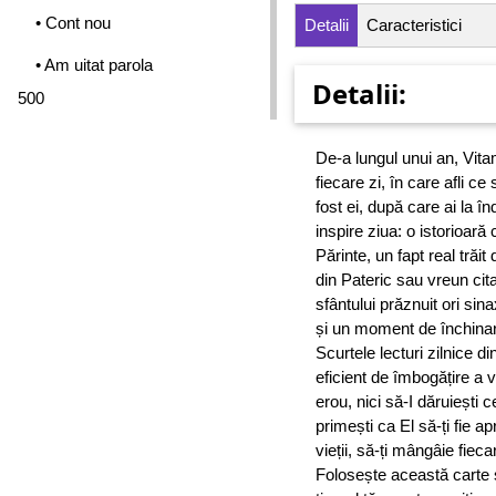
• Cont nou
Detalii
Caracteristici
• Am uitat parola
Detalii:
500
De-a lungul unui an, Vita
fiecare zi, în care afli c
fost ei, după care ai la î
inspire ziua: o istorioară
Părinte, un fapt real trăit
din Pateric sau vreun citat
sfântului prăznuit ori sin
și un moment de închinare
Scurtele lecturi zilnice di
eficient de îmbogățire a v
erou, nici să-I dăruiești c
primești ca El să-ți fie a
vieții, să-ți mângâie fiec
Folosește această carte 