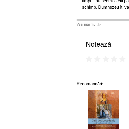
timpul tău pentru a citi p
schimb, Dumnezeu îți va 
Vezi mai mult ▷
Notează
Recomandări: