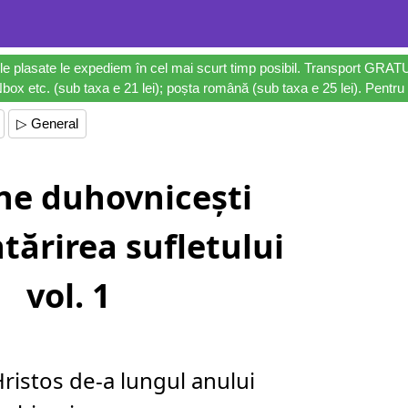
le plasate le expediem în cel mai scurt timp posibil. Transport GRAT
ox etc. (sub taxa e 21 lei); poșta română (sub taxa e 25 lei). Pentru 
▷ General
ne duhovnicești
tărirea sufletului
vol. 1
 Hristos de-a lungul anului