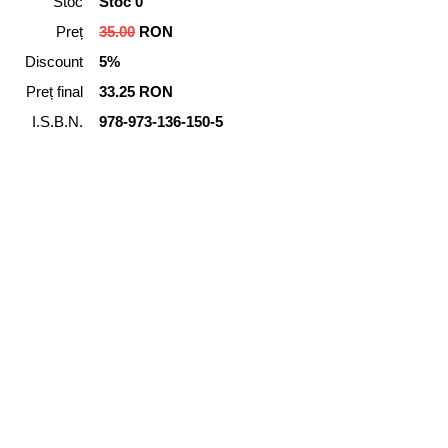
Stoc
Stoc 0
Preț
35.00
RON
Discount
5%
Preț final
33.25 RON
I.S.B.N.
978-973-136-150-5