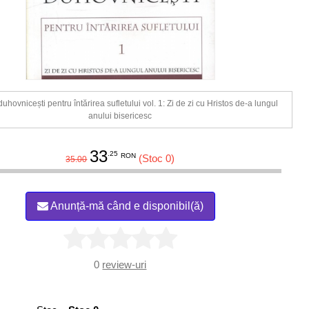
uhovnicești pentru întărirea sufletului vol. 1: Zi de zi cu Hristos de-a lungul
anului bisericesc
33
.25
RON
(Stoc 0)
35.00
Anunță-mă când e disponibil(ă)
0
review-uri