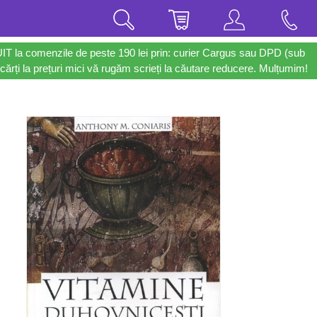
UIT la comenzile de peste 190 lei prin: curier Cargus sau DPD (sub
cărți la prețuri mici vă rugăm scrieți la căutare reducere. Mulțumim!