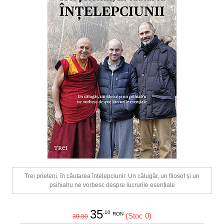
Trei prieteni, în căutarea înțelepciunii: Un călugăr, un filosof și un
psihiatru ne vorbesc despre lucrurile esențiale
35
.10
RON
(Stoc 0)
39.00