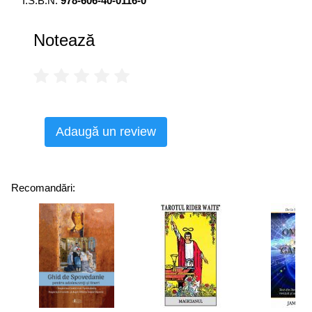
I.S.B.N.
978-606-40-0116-0
Notează
Adaugă un review
Recomandări: