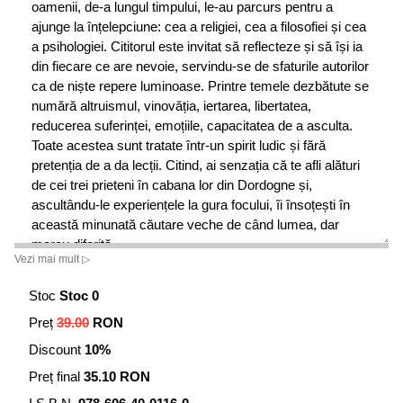
oamenii, de-a lungul timpului, le-au parcurs pentru a
ajunge la înțelepciune: cea a religiei, cea a filosofiei și cea
a psihologiei. Cititorul este invitat să reflecteze și să își ia
din fiecare ce are nevoie, servindu-se de sfaturile autorilor
ca de niște repere luminoase. Printre temele dezbătute se
numără altruismul, vinovăția, iertarea, libertatea,
reducerea suferinței, emoțiile, capacitatea de a asculta.
Toate acestea sunt tratate într-un spirit ludic și fără
pretenția de a da lecții. Citind, ai senzația că te afli alături
de cei trei prieteni în cabana lor din Dordogne și,
ascultându-le experiențele la gura focului, îi însoțești în
această minunată căutare veche de când lumea, dar
mereu diferită.
Vezi mai mult ▷
Stoc
Stoc 0
Preț
39.00
RON
Discount
10%
Preț final
35.10 RON