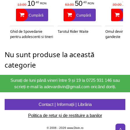
10
50
25
.40
.40
RON
RON
13.00
63.00
30.00
Cumpără
Cumpără
Cu
Ghid de Spovedanie
Tarotul Rider Waite
Omul devine c
pentru adolescenti si tineri
gandeste
Nu sunt produse la această
categorie
Sunați de luni până vineri între 9 și 19 la 0725 931 146 sau
scrieți e-mail la adevardivin@gmail.com oricând doriți.
Contact | Informații | Librăria
Politica de retur și de restituire a banilor
△
© 2006 - 2026 www.Divin.ro