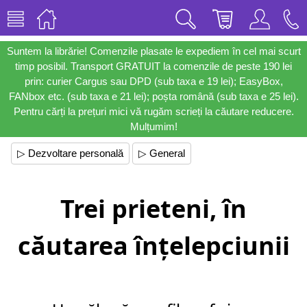
Suntem la librărie! Comenzile plasate le expediem în cel mai scurt
timp posibil. Transport GRATUIT la comenzile de peste 190 lei
prin: curier Cargus sau DPD (sub taxa e 19 lei); EasyBox,
FANbox etc. (sub taxa e 21 lei); poșta română (sub taxa e 25 lei).
Pentru cărți la prețuri mici vă rugăm scrieți la căutare reducere.
Mulțumim!
▷ Dezvoltare personală
▷ General
Trei prieteni, în
căutarea înțelepciunii