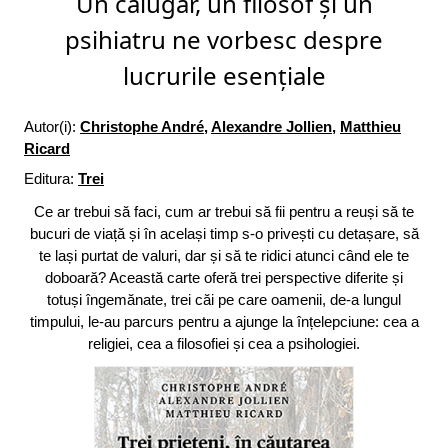
Un călugăr, un filosof și un
psihiatru ne vorbesc despre
lucrurile esențiale
Autor(i):
Christophe André
,
Alexandre Jollien
,
Matthieu
Ricard
Editura:
Trei
Ce ar trebui să faci, cum ar trebui să fii pentru a reuși să te
bucuri de viață și în același timp s-o privești cu detașare, să
te lași purtat de valuri, dar și să te ridici atunci când ele te
doboară? Această carte oferă trei perspective diferite și
totuși îngemănate, trei căi pe care oamenii, de-a lungul
timpului, le-au parcurs pentru a ajunge la înțelepciune: cea a
religiei, cea a filosofiei și cea a psihologiei.