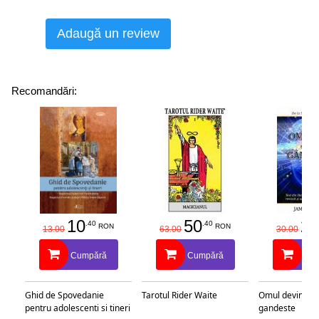
Adaugă un review
Recomandări:
10
50
25
.40
.40
RON
RON
13.00
63.00
30.00
Cumpără
Cumpără
Cu
Ghid de Spovedanie
Tarotul Rider Waite
Omul devine c
pentru adolescenti si tineri
gandeste