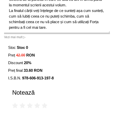
la momentul scrierii acestui volum.
La finalul cărții veți înțelege de ce sunteți așa cum sunteți,
cum să Iubiți ceea ce nu puteți schimba, cum să
schimbați ceea ce nu vă place și cum să utilizați Forța
pentru a fi cel mai tare.
Vezi mai mult ▷
EȘTI CEL MAI TARE
ESTE CARTEA DE SELF-HELP
PENTRU OAMENII CARE DORESC CU DISPERARE
Stoc
Stoc 0
SÃ ÎȘI ÎMBUNÃTÃȚEASCÃ VIAȚA, DAR NU VOR SÃ
Preț
42.00
RON
FIE PRINȘI FÃCÂND ACEST LUCRU.
Discount
20%
Preț final
33.60 RON
I.S.B.N.
978-606-913-197-8
Notează