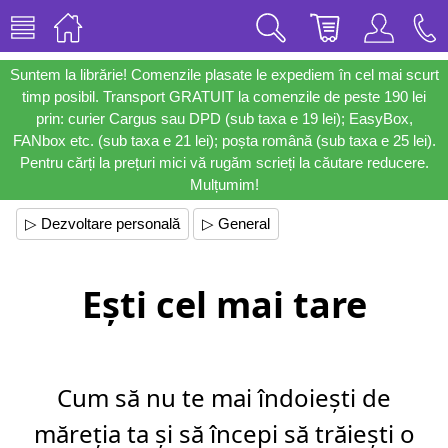
Suntem la librărie! Comenzile plasate le expediem în cel mai scurt
timp posibil. Transport GRATUIT la comenzile de peste 190 lei
prin: curier Cargus sau DPD (sub taxa e 19 lei); EasyBox,
FANbox etc. (sub taxa e 21 lei); poșta română (sub taxa e 25 lei).
Pentru cărți la prețuri mici vă rugăm scrieți la căutare reducere.
Mulțumim!
▷ Dezvoltare personală
▷ General
Ești cel mai tare
Cum să nu te mai îndoiești de
măreția ta și să începi să trăiești o