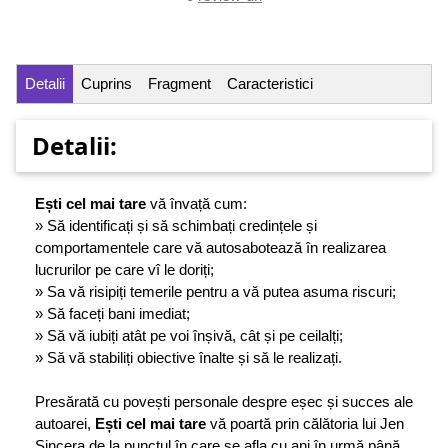
Detalii
Cuprins
Fragment
Caracteristici
Detalii:
Ești cel mai tare
vă învață cum:
» Să identificați și să schimbați credințele și
comportamentele care vă autosabotează în realizarea
lucrurilor pe care vî le doriți;
» Sa vă risipiți temerile pentru a vă putea asuma riscuri;
» Să faceți bani imediat;
» Să vă iubiți atât pe voi înșivă, cât și pe ceilalți;
» Să vă stabiliți obiective înalte și să le realizați.
Presărată cu povești personale despre eșec și succes ale
autoarei,
Ești cel mai tare
vă poartă prin călătoria lui Jen
Sincera de la punctul în care se afla cu ani în urmă până