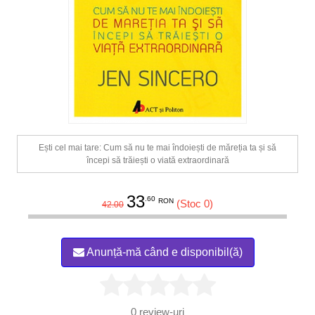
Ești cel mai tare: Cum să nu te mai îndoiești de măreția ta și să
începi să trăiești o viată extraordinară
33
.60
RON
(Stoc 0)
42.00
Anunță-mă când e disponibil(ă)
0
review-uri