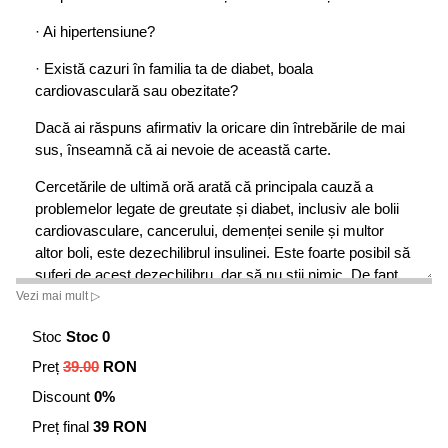
· Ai hipertensiune?
· Există cazuri în familia ta de diabet, boala
cardiovasculară sau obezitate?
Dacă ai răspuns afirmativ la oricare din întrebările de mai
sus, înseamnă că ai nevoie de această carte.
Cercetările de ultimă oră arată că principala cauză a
problemelor legate de greutate și diabet, inclusiv ale bolii
cardiovasculare, cancerului, demenței senile și multor
altor boli, este dezechilibrul insulinei. Este foarte posibil să
suferi de acest dezechilibru, dar să nu știi nimic. De fapt,
peste 100 de milioane de americani chiar suferă de
Vezi mai mult ▷
diabezitate,
un spectru al acestui dezechilibru care merge
Stoc
Stoc 0
de la o rezistență moderată la insulină până la prediabet și
la diabetul de tip 2 complet instalat. Până în anul 2020,
Preț
39.00
RON
această condiție medicală va afecta un american din doi,
Discount
0%
din care 90% nu vor fi diagnosticați. Din fericire,
Preț final
39 RON
diabezitatea este inversabilă, iar autorul de bestselleruri