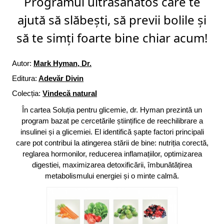
Programul ultrasănătos care te
ajută să slăbești, să previi bolile și
să te simți foarte bine chiar acum!
Autor:
Mark Hyman, Dr.
Editura:
Adevăr Divin
Colecția:
Vindecă natural
În cartea Soluția pentru glicemie, dr. Hyman prezintă un
program bazat pe cercetările științifice de reechilibrare a
insulinei și a glicemiei. El identifică șapte factori principali
care pot contribui la atingerea stării de bine: nutriția corectă,
reglarea hormonilor, reducerea inflamațiilor, optimizarea
digestiei, maximizarea detoxificării, îmbunătățirea
metabolismului energiei și o minte calmă.