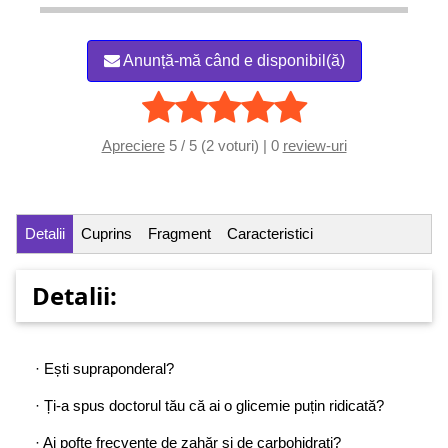
Anunță-mă când e disponibil(ă)
Apreciere
5 / 5 (2 voturi) | 0
review-uri
Detalii
Cuprins
Fragment
Caracteristici
Detalii:
· Ești supraponderal?
· Ți-a spus doctorul tău că ai o glicemie puțin ridicată?
· Ai pofte frecvente de zahăr și de carbohidrați?