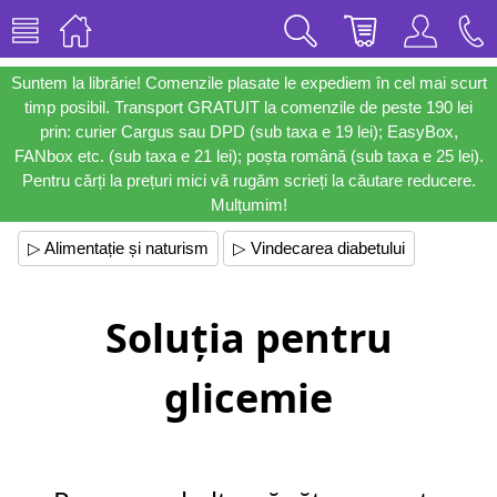
Suntem la librărie! Comenzile plasate le expediem în cel mai scurt
timp posibil. Transport GRATUIT la comenzile de peste 190 lei
prin: curier Cargus sau DPD (sub taxa e 19 lei); EasyBox,
FANbox etc. (sub taxa e 21 lei); poșta română (sub taxa e 25 lei).
Pentru cărți la prețuri mici vă rugăm scrieți la căutare reducere.
Mulțumim!
▷ Alimentație și naturism
▷ Vindecarea diabetului
Soluția pentru
glicemie