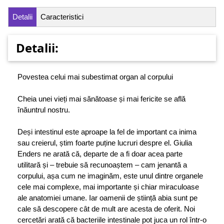
Detalii
Caracteristici
Detalii:
Povestea celui mai subestimat organ al corpului
Cheia unei vieți mai sănătoase și mai fericite se află
înăuntrul nostru.
Deși intestinul este aproape la fel de important ca inima
sau creierul, știm foarte puține lucruri despre el. Giulia
Enders ne arată că, departe de a fi doar acea parte
utilitară și – trebuie să recunoaștem – cam jenantă a
corpului, așa cum ne imaginăm, este unul dintre organele
cele mai complexe, mai importante și chiar miraculoase
ale anatomiei umane. Iar oamenii de știință abia sunt pe
cale să descopere cât de mult are acesta de oferit. Noi
cercetări arată că bacteriile intestinale pot juca un rol într-o