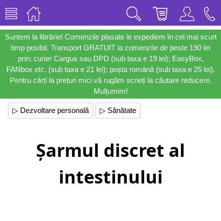
Suntem la librărie! Comenzile plasate le expediem în cel mai scurt
timp posibil. Transport GRATUIT la comenzile de peste 190 lei
prin: curier Cargus sau DPD (sub taxa e 19 lei); EasyBox,
FANbox etc. (sub taxa e 21 lei); poșta română (sub taxa e 25 lei).
Pentru cărți la prețuri mici vă rugăm scrieți la căutare reducere.
Mulțumim!
▷ Dezvoltare personală
▷ Sănătate
Șarmul discret al
intestinului