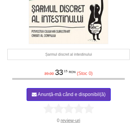
Șarmul discret al intestinului
33
.15
RON
(Stoc 0)
39.00
Anunță-mă când e disponibil(ă)
0
review-uri