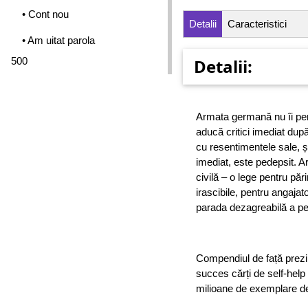
• Cont nou
Detalii
Caracteristici
• Am uitat parola
500
Detalii:
Armata germană nu îi per
aducă critici imediat dup
cu resentimentele sale, 
imediat, este pedepsit. A
civilă – o lege pentru pări
irascibile, pentru angajato
parada dezagreabilă a pe
Compendiul de față prezin
succes cărți de self-help
milioane de exemplare de 