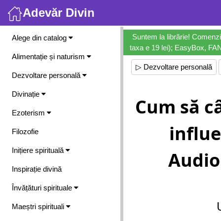
Adevăr Divin
Meniu
Suntem la librărie! Comenzi
Alege din catalog
taxa e 19 lei); EasyBox, FANb
Alimentație și naturism
▷ Dezvoltare personală
Dezvoltare personală
Divinație
Cum să câș
Ezoterism
influ
Filozofie
Inițiere spirituală
Audio
Inspirație divină
Învățături spirituale
Maeștri spirituali