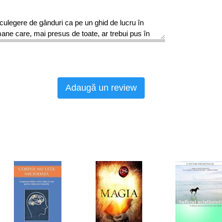
culegere de gânduri ca pe un ghid de lucru în
umane care, mai presus de toate, ar trebui pus în
ul este structurat de așa manieră încât ideile să
cate cât mai repede. În plus, Dale Carnegie își
pornind de la gândurile unora dintre cei mai
ontemporani ai săi, fapt ce poate insufla lecturii o
Adaugă un review
Cosmin Ș;ofron, vă va oferi indicații precise
mențineți și să obțineți beneficii din relațiile
biți, ascultați, apoi vorbiți!