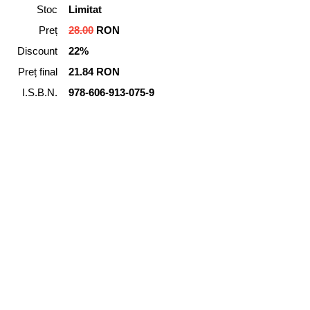
Stoc
Limitat
Preț
28.00
RON
Discount
22%
Preț final
21.84 RON
I.S.B.N.
978-606-913-075-9