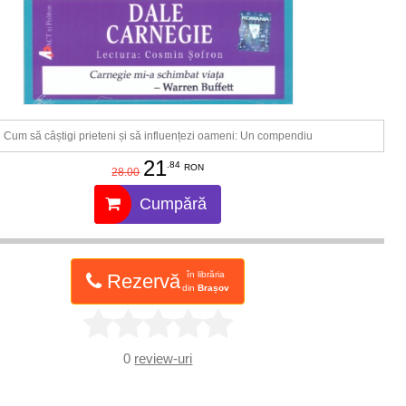
Cum să câștigi prieteni și să influențezi oameni: Un compendiu
21
.84
RON
28.00
Cumpără
în librăria
Rezervă
din
Brașov
0
review-uri