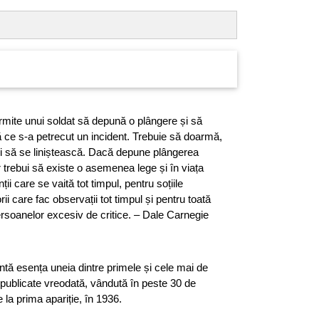
mite unui soldat să depună o plângere și să
ă ce s-a petrecut un incident. Trebuie să doarmă,
și să se liniștească. Dacă depune plângerea
r trebui să existe o asemenea lege și în viața
nții care se vaită tot timpul, pentru soțiile
rii care fac observații tot timpul și pentru toată
rsoanelor excesiv de critice. – Dale Carnegie
tă esența uneia dintre primele și cele mai de
 publicate vreodată, vândută în peste 30 de
la prima apariție, în 1936.