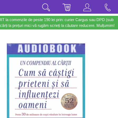
UIT la comenzile de peste 190 lei prin: curier Cargus sau DPD (sub
cărți la prețuri mici vă rugăm scrieți la căutare reducere. Mulțumim!