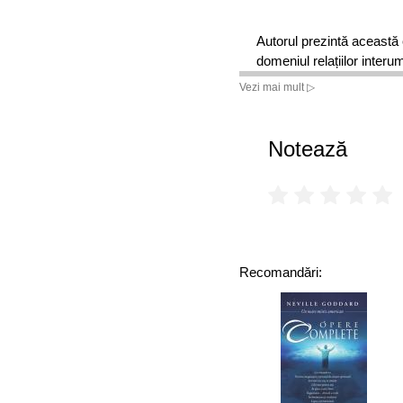
Autorul prezintă această 
domeniul relațiilor inter
practică. De altfel, volum
Vezi mai mult ▷
poată fi asimilate și apli
construiește argumentele 
iluștri și mai de succes c
Notează
atmosferă de epocă.
Audiobookul, lecturat de 
despre cum să inițiați, să 
interumane de zi cu zi. Zâm
Recomandări: