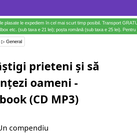
le plasate le expediem în cel mai scurt timp posibil. Transport GRAT
ox etc. (sub taxa e 21 lei); poșta română (sub taxa e 25 lei). Pentru 
▷ General
tigi prieteni și să
ențezi oameni -
book (CD MP3)
Un compendiu