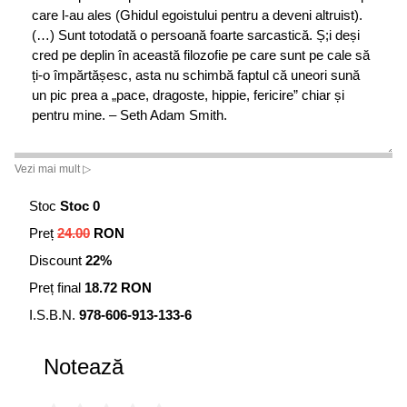
care l-au ales (Ghidul egoistului pentru a deveni altruist).
(…) Sunt totodată o persoană foarte sarcastică. Ș;i deși
cred pe deplin în această filozofie pe care sunt pe cale să
ți-o împărtășesc, asta nu schimbă faptul că uneori sună
un pic prea a „pace, dragoste, hippie, fericire” chiar și
pentru mine. – Seth Adam Smith.
Vezi mai mult ▷
Deși autorul împărtășește multe din experiențele sale,
cartea de față nu este cu adevărat despre el. Este despre
Stoc
Stoc 0
oameni, literatură și evenimente care l-au învățat despre
Preț
24.00
RON
altruism.
Discount
22%
Preț final
18.72 RON
Angela Johnson, sculptor, The Light of The World Garden:
I.S.B.N.
978-606-913-133-6
„Unele dintre cele mai minunate comori care există sunt
darurile oferite din inimă. Seth a făcut un astfel de cadou.
Notează
Din labirintul întunecat al depresiei iese ceva la fel de
catifelat ca petala unei flori.”