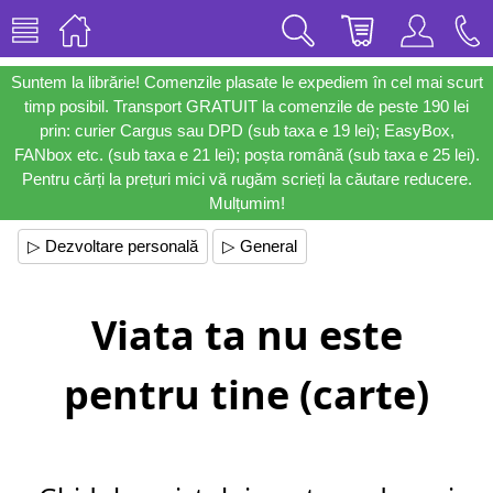
Suntem la librărie! Comenzile plasate le expediem în cel mai scurt
timp posibil. Transport GRATUIT la comenzile de peste 190 lei
prin: curier Cargus sau DPD (sub taxa e 19 lei); EasyBox,
FANbox etc. (sub taxa e 21 lei); poșta română (sub taxa e 25 lei).
Pentru cărți la prețuri mici vă rugăm scrieți la căutare reducere.
Mulțumim!
▷ Dezvoltare personală
▷ General
Viata ta nu este
pentru tine (carte)