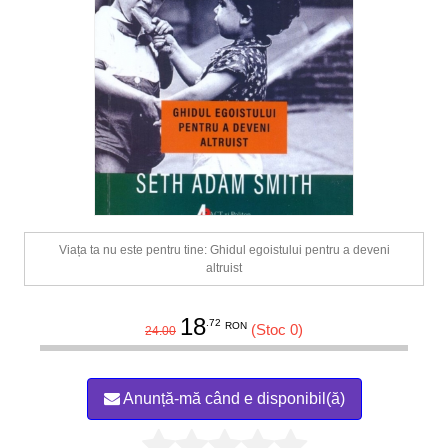
Viața ta nu este pentru tine: Ghidul egoistului pentru a deveni
altruist
18
.72
RON
(Stoc 0)
24.00
Anunță-mă când e disponibil(ă)