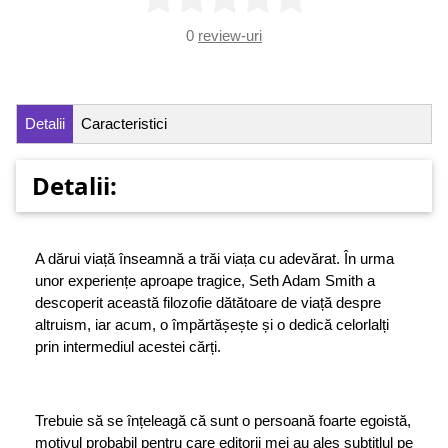
0
review-uri
Detalii
Caracteristici
Detalii:
A dărui viață înseamnă a trăi viața cu adevărat. În urma
unor experiențe aproape tragice, Seth Adam Smith a
descoperit această filozofie dătătoare de viață despre
altruism, iar acum, o împărtășește și o dedică celorlalți
prin intermediul acestei cărți.
Trebuie să se înțeleagă că sunt o persoană foarte egoistă,
motivul probabil pentru care editorii mei au ales subtitlul pe