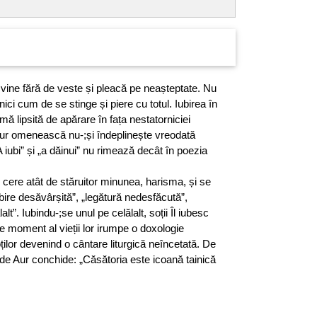
 vine fără de veste și pleacă pe neașteptate. Nu
ci cum de se stinge și piere cu totul. Iubirea în
ă lipsită de apărare în fața nestatorniciei
 pur omenească nu-;și îndeplinește vreodată
 iubi” și „a dăinui” nu rimează decât în poezia
 cere atât de stăruitor minu­nea, harisma, și se
bire de­să­vârșită”, „legătură nedesfăcută”,
alt”. Iubindu-;se unul pe celălalt, soții Îl iubesc
 moment al vieții lor irumpe o doxologie
ilor devenind o cântare liturgică neîn­cetată. De
de Aur conchide: „Căsătoria este icoană tainică