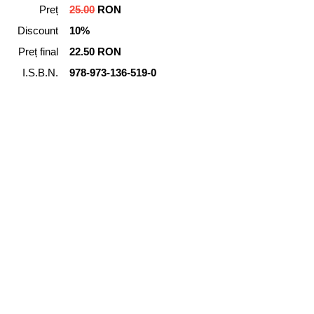
Preț
25.00
RON
Discount
10%
Preț final
22.50 RON
I.S.B.N.
978‑973‑136‑519-0