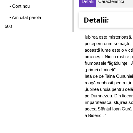
Detalii
Caracteristici
• Cont nou
• Am uitat parola
Detalii:
500
Iubirea este misterioasă,
pricepem cum se naște, ni
această lume este o victim
omenești. Nici o rostire
frumoasele făgăduințe. „A
„primei dimineți”.
Iată de ce Taina Cununiei
roagă neobosit pentru ­„iu
„iubirea unuia pentru ­celăl
pe Dumnezeu. Din fie­care
împărătească, slujirea soț
aceea Sfântul Ioan Gură 
a Bisericii.”