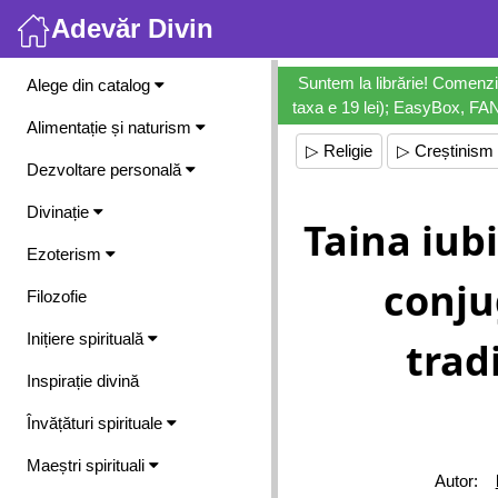
Adevăr Divin
Meniu
Suntem la librărie! Comenzi
Alege din catalog
taxa e 19 lei); EasyBox, FANb
Alimentație și naturism
▷ Religie
▷ Creștinism
Dezvoltare personală
Divinație
Taina iubi
Ezoterism
conju
Filozofie
Inițiere spirituală
trad
Inspirație divină
Învățături spirituale
Maeștri spirituali
Autor: