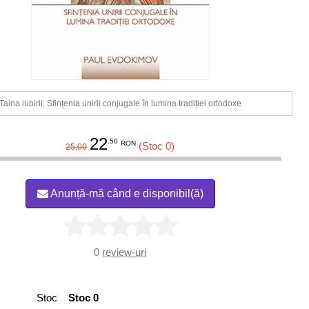
Taina iubirii: Sfințenia unirii conjugale în lumina tradiției ortodoxe
22
.50
RON
(Stoc 0)
25.00
Anunță-mă când e disponibil(ă)
0
review-uri
Stoc
Stoc 0