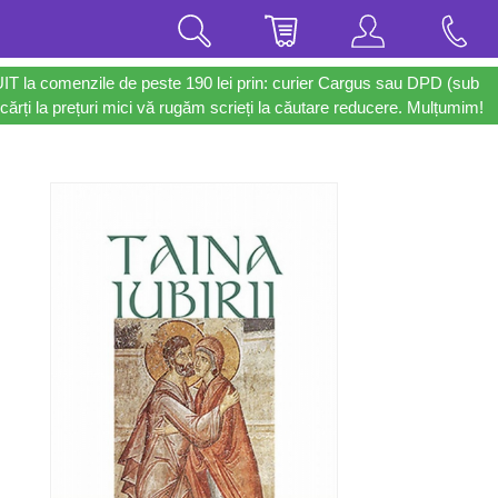
UIT la comenzile de peste 190 lei prin: curier Cargus sau DPD (sub
cărți la prețuri mici vă rugăm scrieți la căutare reducere. Mulțumim!