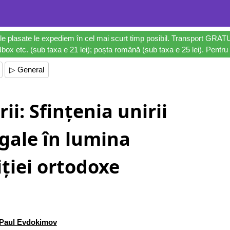
le plasate le expediem în cel mai scurt timp posibil. Transport GRAT
ox etc. (sub taxa e 21 lei); poșta română (sub taxa e 25 lei). Pentru 
▷ General
rii: Sfințenia unirii
gale în lumina
iției ortodoxe
Paul Evdokimov