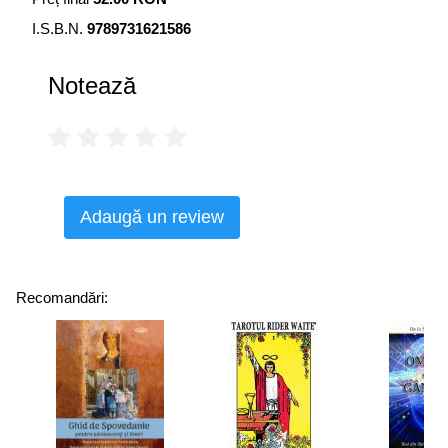
I.S.B.N.
9789731621586
Notează
Adaugă un review
Recomandări: