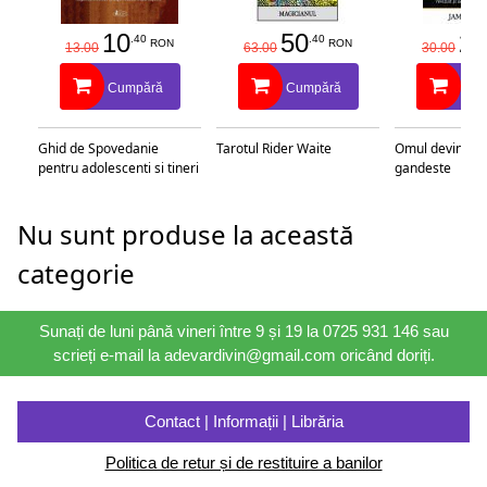
10
50
25
.40
.40
RON
RON
13.00
63.00
30.00
Cumpără
Cumpără
Cu
Ghid de Spovedanie
Tarotul Rider Waite
Omul devine c
pentru adolescenti si tineri
gandeste
Nu sunt produse la această
categorie
Sunați de luni până vineri între 9 și 19 la 0725 931 146 sau
scrieți e-mail la adevardivin@gmail.com oricând doriți.
Contact | Informații | Librăria
Politica de retur și de restituire a banilor