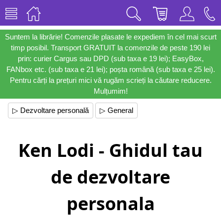
Suntem la librărie! Comenzile plasate le expediem în cel mai scurt
timp posibil. Transport GRATUIT la comenzile de peste 190 lei
prin: curier Cargus sau DPD (sub taxa e 19 lei); EasyBox,
FANbox etc. (sub taxa e 21 lei); poșta română (sub taxa e 25 lei).
Pentru cărți la prețuri mici vă rugăm scrieți la căutare reducere.
Mulțumim!
▷ Dezvoltare personală
▷ General
Ken Lodi - Ghidul tau
de dezvoltare
personala