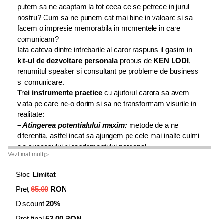
putem sa ne adaptam la tot ceea ce se petrece in jurul
nostru? Cum sa ne punem cat mai bine in valoare si sa
facem o impresie memorabila in momentele in care
comunicam?
Iata cateva dintre intrebarile al caror raspuns il gasim in
kit-ul de dezvoltare personala
propus de
KEN LODI
,
renumitul speaker si consultant pe probleme de business
si comunicare.
Trei instrumente practice
cu ajutorul carora sa avem
viata pe care ne-o dorim si sa ne transformam visurile in
realitate:
– Atingerea potentialului maxim:
metode de a ne
diferentia, astfel incat sa ajungem pe cele mai inalte culmi
ale succesului si randamentului personal
Vezi mai mult ▷
– Tiparele unei prezentari de succes:
modele si tehnici
de comunicare, cu ajutorul carora sa ii atragem pe cei din
Stoc
Limitat
jur si sa ne facem ascultati indiferent de context
Preț
65.00
RON
– Principiul Bambusului:
un tipar de dezvoltare pentru a
ne pune in valoare aptitudinile personale
Discount
20%
Preț final
52.00 RON