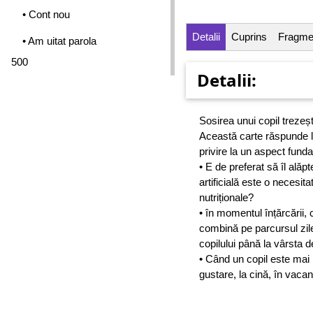
• Cont nou
Detalii
Cuprins
Fragme
• Am uitat parola
500
Detalii:
Sosirea unui copil trezește
Această carte răspunde la 
privire la un aspect funda
• E de preferat să îl ală
artificială este o necesit
nutriționale?
• în momentul înțărcării
combină pe parcursul zil
copilului până la vârsta d
• Când un copil este mai m
gustare, la cină, în vacan