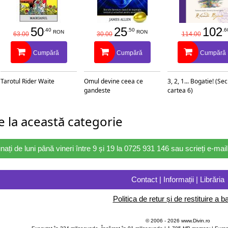
50
25
102
.40
.50
.6
RON
RON
63.00
30.00
114.00
Cumpără
Cumpără
Cumpără
Tarotul Rider Waite
Omul devine ceea ce
3, 2, 1... Bogatie! (Se
gandeste
cartea 6)
 la această categorie
nați de luni până vineri între 9 și 19 la 0725 931 146 sau scrieți e-ma
Contact | Informații | Librăria
Politica de retur și de restituire a ba
© 2006 - 2026 www.Divin.ro