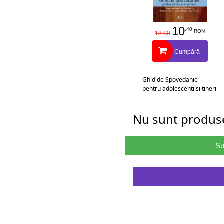
10
.40
RON
13.00
Cumpără
Ghid de Spovedanie
pentru adolescenti si tineri
Nu sunt produse
Su