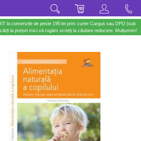
UIT la comenzile de peste 190 lei prin: curier Cargus sau DPD (sub
cărți la prețuri mici vă rugăm scrieți la căutare reducere. Mulțumim!