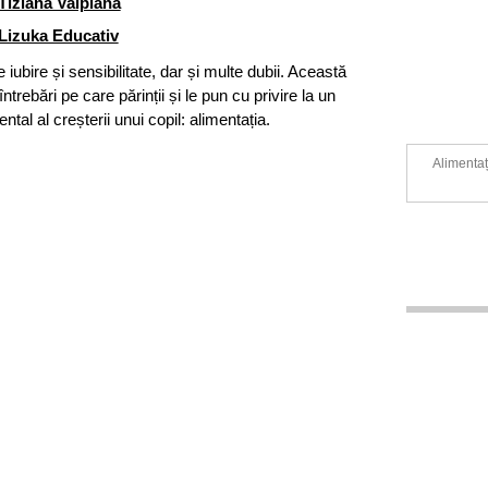
Tiziana Valpiana
Lizuka Educativ
 iubire și sensibilitate, dar și multe dubii. Această
trebări pe care părinții și le pun cu privire la un
tal al creșterii unui copil: alimentația.
Alimentaț