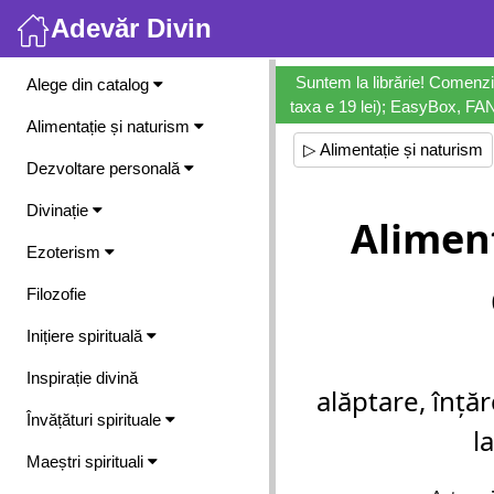
Adevăr Divin
Meniu
Suntem la librărie! Comenzi
Alege din catalog
taxa e 19 lei); EasyBox, FANb
Alimentație și naturism
▷ Alimentație și naturism
Dezvoltare personală
Divinație
Alimen
Ezoterism
Filozofie
Inițiere spirituală
Inspirație divină
alăptare, înță
Învățături spirituale
l
Maeștri spirituali