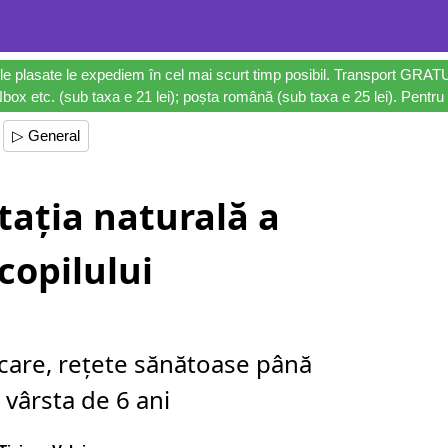
le plasate le expediem în cel mai scurt timp posibil. Transport GRAT
ox etc. (sub taxa e 21 lei); poșta română (sub taxa e 25 lei). Pentru 
▷ General
tația naturală a
copilului
rcare, rețete sănătoase până
a vârsta de 6 ani