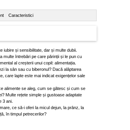
nt
Caracteristici
 iubire și sensibilitate, dar și multe dubii.
multe întrebări pe care părinții și le pun cu
mental al creșterii unui copil: alimentația.
ptezi la sân sau cu biberonul? Dacă alăptarea
ate, care lapte este mai indicat exigențelor sale
, ce alimente se aleg, cum se gătesc și cum se
ei? Multe rețete simple și gustoase adaptate
e 3 ani.
are, ce să-i oferi la micul dejun, la prânz, la
ță, în timpul petrecerilor?