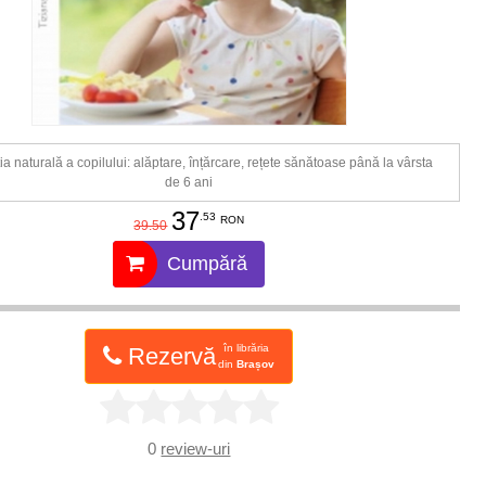
ia naturală a copilului: alăptare, înțărcare, rețete sănătoase până la vârsta
de 6 ani
37
.53
RON
39.50
Cumpără
în librăria
Rezervă
din
Brașov
0
review-uri