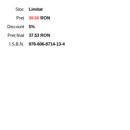
Stoc
Limitat
Preț
39.50
RON
Discount
5%
Preț final
37.53 RON
I.S.B.N.
978-606-8714-13-4