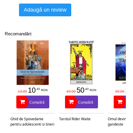
Adaugă un review
Recomandări:
10
50
25
.40
.40
RON
RON
13.00
63.00
30.00
Cumpără
Cumpără
Cu
Ghid de Spovedanie
Tarotul Rider Waite
Omul devine c
pentru adolescenti si tineri
gandeste