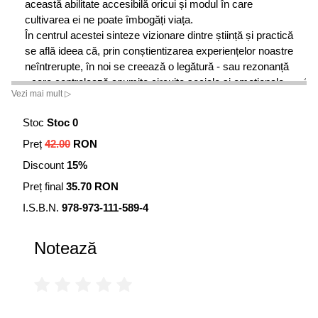
această abilitate accesibilă oricui și modul în care
cultivarea ei ne poate îmbogăți viața.
În centrul acestei sinteze vizionare dintre știință și practică
se află ideea că, prin conștientizarea experiențelor noastre
neîntrerupte, în noi se creează o legătură - sau rezonanță
- care controlează anumite circuite sociale și emoționale
Vezi mai mult ▷
din creier. Practica mindfulness stimulează dezvoltarea
acestor "circuite de rezonanța" - o dezvoltare ce
Stoc
Stoc 0
transformă starea de atenție conștientă permanentă într-o
Preț
42.00
RON
stare de rezistență pe termen lung.
Coroborând studii moderne cu sondări ale experienței
Discount
15%
directe, volumul
Mindfulness și neurobiologie
oferă o
Preț final
35.70 RON
perspectivă unică asupra vieții noastre lăuntrice, a
relațiilor interpersonale și a dezvoltării stării de bine și a
I.S.B.N.
978-973-111-589-4
fericirii.
Notează