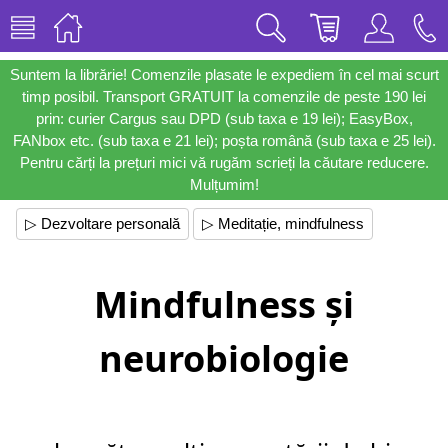
Suntem la librărie! Comenzile plasate le expediem în cel mai scurt
timp posibil. Transport GRATUIT la comenzile de peste 190 lei
prin: curier Cargus sau DPD (sub taxa e 19 lei); EasyBox,
FANbox etc. (sub taxa e 21 lei); poșta română (sub taxa e 25 lei).
Pentru cărți la prețuri mici vă rugăm scrieți la căutare reducere.
Mulțumim!
▷ Dezvoltare personală
▷ Meditație, mindfulness
Mindfulness și
neurobiologie