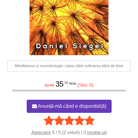
Mindfulness și neurobiologie: calea către cultivarea stării de bine
35
.70
RON
(Stoc 0)
42.00
Anunță-mă când e disponibil(ă)
Apreciere
5 / 5 (2 voturi) | 0
review-uri