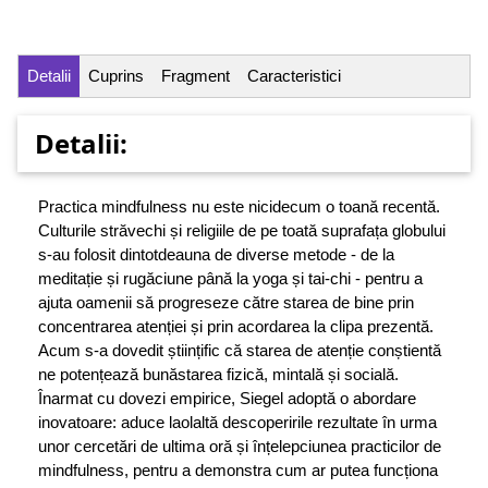
Detalii
Cuprins
Fragment
Caracteristici
Detalii:
Practica mindfulness nu este nicidecum o toană recentă.
Culturile străvechi și religiile de pe toată suprafața globului
s-au folosit dintotdeauna de diverse metode - de la
meditație și rugăciune până la yoga și tai-chi - pentru a
ajuta oamenii să progreseze către starea de bine prin
concentrarea atenției și prin acordarea la clipa prezentă.
Acum s-a dovedit științific că starea de atenție conștientă
ne potențează bunăstarea fizică, mintală și socială.
Înarmat cu dovezi empirice, Siegel adoptă o abordare
inovatoare: aduce laolaltă descoperirile rezultate în urma
unor cercetări de ultima oră și înțelepciunea practicilor de
mindfulness, pentru a demonstra cum ar putea funcționa