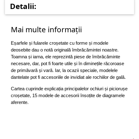
Detalii:
Mai multe informații
Eșarfele și fularele croșetate cu forme și modele
deosebite dau o notă originală îmbrăcămintei noastre.
Toamna și iarna, ele reprezintă piese de îmbrăcăminte
necesare, dar, pot fi foarte utile și în diminețile răcoroase
de primăvară și vară. Iar, la ocazii speciale, modelele
dantelate pot fi accesoriile de invidiat ale rochiilor de gală.
Cartea cuprinde explicația principalelor ochiuri și piciorușe
croșetate, 15 modele de accesorii însoțite de diagramele
aferente.