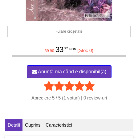
Fulare croșetate
33
.92
RON
(Stoc 0)
39.90
Anunță-mă când e disponibil(ă)
Apreciere
5 / 5 (1 voturi) | 0
review-uri
Detalii
Cuprins
Caracteristici