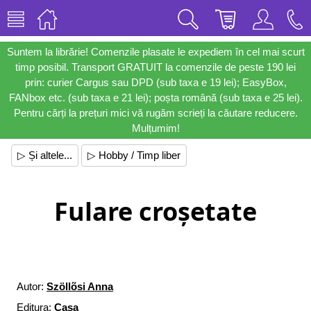
Suntem la librărie! Comenzile plasate le expediem în cel mai scurt
timp posibil. Transport GRATUIT la comenzile de peste 190 lei
prin: curier Cargus sau DPD (sub taxa e 19 lei); EasyBox,
FANbox etc. (sub taxa e 21 lei); poșta română (sub taxa e 25 lei).
Pentru cărți la prețuri mici vă rugăm scrieți la căutare reducere.
Mulțumim!
▷ Și altele...
▷ Hobby / Timp liber
Fulare croșetate
Autor:
Szöllõsi Anna
Editura:
Casa