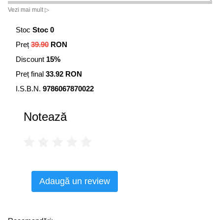
Vezi mai mult ▷
Stoc
Stoc 0
Preț
39.90
RON
Discount
15%
Preț final
33.92 RON
I.S.B.N.
9786067870022
Notează
Adaugă un review