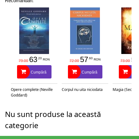
Recomandări:
63
57
58
.20
.60
RON
RON
79.00
72.00
73.00
Cumpără
Cumpără
Cu
Opere complete (Neville
Corpul nu uita niciodata
Magia (Secretu
Goddard)
Nu sunt produse la această
categorie