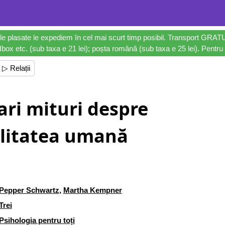
le plasate le expediem în cel mai scurt timp posibil. Transport GRAT
ox etc. (sub taxa e 21 lei); poșta română (sub taxa e 25 lei). Pentru 
▷ Relații
ari mituri despre
litatea umană
Pepper Schwartz
,
Martha Kempner
Trei
Psihologia pentru toți