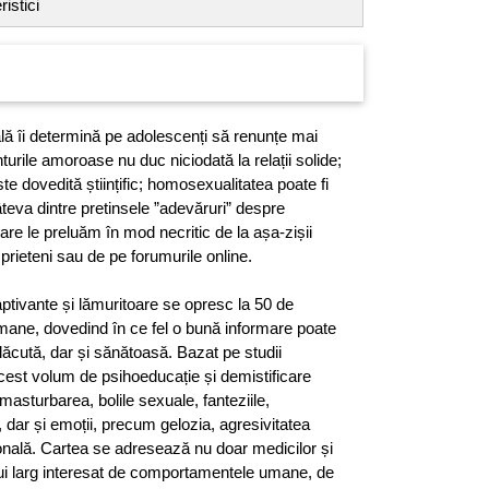
istici
lă îi determină pe adolescenți să renunțe mai
nturile amoroase nu duc niciodată la relații solide;
te dovedită științific; homosexualitatea poate fi
eva dintre pretinsele ”adevăruri” despre
re le preluăm în mod necritic de la așa-zișii
 prieteni sau de pe forumurile online.
aptivante și lămuritoare se opresc la 50 de
umane, dovedind în ce fel o bună informare poate
lăcută, dar și sănătoasă. Bazat pe studii
 acest volum de psihoeducație și demistificare
masturbarea, bolile sexuale, fanteziile,
, dar și emoții, precum gelozia, agresivitatea
onală. Cartea se adresează nu doar medicilor și
cului larg interesat de comportamentele umane, de