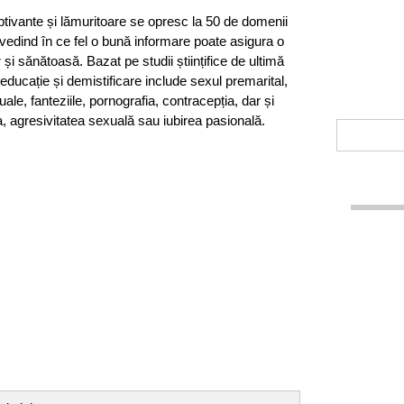
ptivante și lămuritoare se opresc la 50 de domenii
ovedind în ce fel o bună informare poate asigura o
 și sănătoasă. Bazat pe studii științifice de ultimă
ducație și demistificare include sexul premarital,
ale, fanteziile, pornografia, contracepția, dar și
, agresivitatea sexuală sau iubirea pasională.