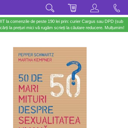
UIT la comenzile de peste 190 lei prin: curier Cargus sau DPD (sub
cărți la prețuri mici vă rugăm scrieți la căutare reducere. Mulțumim!