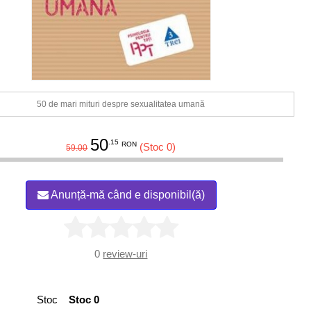
50 de mari mituri despre sexualitatea umană
50
.15
RON
(Stoc 0)
59.00
Anunță-mă când e disponibil(ă)
0
review-uri
Stoc
Stoc 0