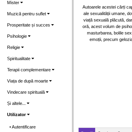
Mister
Autoarele acestei cărți ca
ale sexualității umane, d
Muzică pentru suflet
viață sexuală plăcută, dar
Prosperitate și succes
oră, acest volum de psihoe
masturbarea, bolile sexu
Psihologie
emoții, precum gelozia
Religie
Spiritualitate
Terapii complementare
Viața de după moarte
Vindecare spirituală
Și altele...
Utilizator
• Autentificare