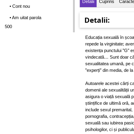
Detalii
Cuprins
Caracter
• Cont nou
• Am uitat parola
Detalii:
500
Educația sexuală în școa
repede la virginitate; ave
existența punctului ”G” es
vindecată… Sunt doar cât
sexualitatea umană, pe ca
”experți” din media, de la
Autoarele acestei cărți c
domenii ale sexualității 
asigura o viață sexuală p
științifice de ultimă oră,
include sexul premarital, 
pornografia, contracepția
sexuală sau iubirea pasi
psihologilor, ci și publi