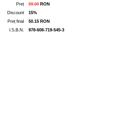
Preț
59.00
RON
Discount
15%
Preț final
50.15 RON
I.S.B.N.
978-606-719-545-3