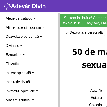
Adevăr Divin
Meniu
Suntem la librărie! Comenzi
Alege din catalog
taxa e 19 lei); EasyBox, FANb
Alimentație și naturism
▷ Dezvoltare personală
Dezvoltare personală
Divinație
50 de m
Ezoterism
sexua
Filozofie
Inițiere spirituală
Inspirație divină
Autor(i):
Învățături spirituale
Editura:
Maeștri spirituali
Colecția: