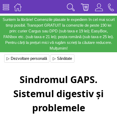
Suntem la librărie! Comenzile plasate le expediem în cel mai scurt
timp posibil. Transport GRATUIT la comenzile de peste 190 lei
prin: curier Cargus sau DPD (sub taxa e 19 lei); EasyBox,
FANbox etc. (sub taxa e 21 lei); poșta română (sub taxa e 25 lei).
Pentru cărți la prețuri mici vă rugăm scrieți la căutare reducere.
Mulțumim!
▷ Dezvoltare personală
▷ Sănătate
Sindromul GAPS.
Sistemul digestiv și
problemele