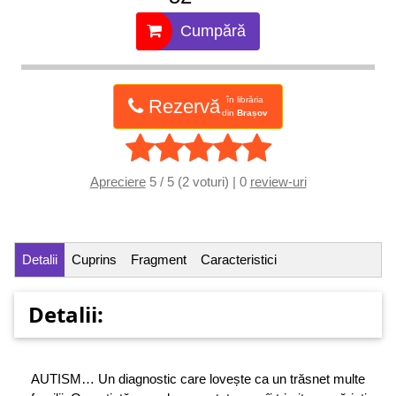
Cumpără
în librăria
Rezervă
din
Brașov
Apreciere
5 / 5 (2 voturi) | 0
review-uri
Detalii
Cuprins
Fragment
Caracteristici
Detalii:
AUTISM… Un diagnostic care lovește ca un trăsnet multe