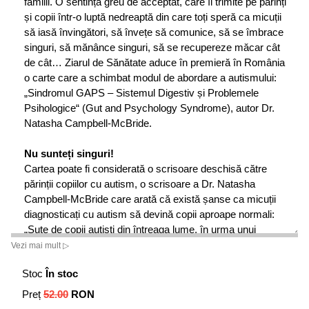
familii. O sentință greu de acceptat, care îi trimite pe părinți
și copii într-o luptă nedreaptă din care toți speră ca micuții
să iasă învingători, să învețe să comunice, să se îmbrace
singuri, să mănânce singuri, să se recupereze măcar cât
de cât… Ziarul de Sănătate aduce în premieră în România
o carte care a schimbat modul de abordare a autismului:
„Sindromul GAPS – Sistemul Digestiv și Problemele
Psihologice“ (Gut and Psychology Syndrome), autor Dr.
Natasha Campbell-McBride.
Nu sunte
ț
i singuri!
Cartea poate fi considerată o scrisoare deschisă către
părinții copiilor cu autism, o scrisoare a Dr. Natasha
Campbell-McBride care arată că există șanse ca micuții
diagnosticați cu autism să devină copii aproape normali:
„Sute de copii autiști din întreaga lume, în urma unui
tratament și a unei educații corecte, au devenit aproape la
Vezi mai mult ▷
fel cu colegii lor cu dezvoltare normală. (…) Fiind eu
Stoc
În stoc
însămi părintele unui copil care și-a revenit, pot să vă
spun că este una dintre cele mai pline de satisfacții
Preț
52.00
RON
experiențe din lume! În această carte îmi doresc să vă