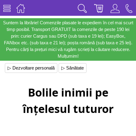
Suntem la librărie! Comenzile plasate le expediem în cel mai scurt
timp posibil. Transport GRATUIT la comenzile de peste 190 lei
prin: curier Cargus sau DPD (sub taxa e 19 lei); EasyBox,
FANbox etc. (sub taxa e 21 lei); poșta română (sub taxa e 25 lei).
Pentru cărți la prețuri mici vă rugăm scrieți la căutare reducere.
Mulțumim!
▷ Dezvoltare personală
▷ Sănătate
Bolile inimii pe
înțelesul tuturor