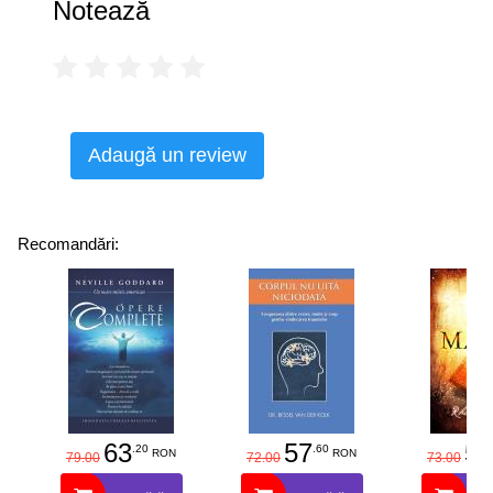
Notează
Adaugă un review
Recomandări:
63
57
58
.20
.60
RON
RON
79.00
72.00
73.00