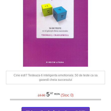
Cine esti? Testeaza-ti inteligenta emotionala: 50 de teste ca sa
gasesti cheia succesului
5
.97
RON
(Stoc 0)
19.90