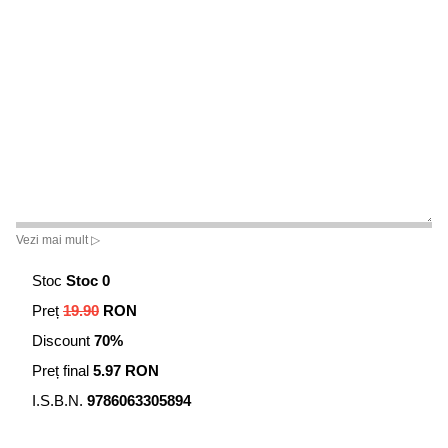
Vezi mai mult ▷
Stoc
Stoc 0
Preț
19.90
RON
Discount
70%
Preț final
5.97 RON
I.S.B.N.
9786063305894