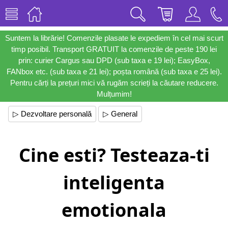
Suntem la librărie! Comenzile plasate le expediem în cel mai scurt
timp posibil. Transport GRATUIT la comenzile de peste 190 lei
prin: curier Cargus sau DPD (sub taxa e 19 lei); EasyBox,
FANbox etc. (sub taxa e 21 lei); poșta română (sub taxa e 25 lei).
Pentru cărți la prețuri mici vă rugăm scrieți la căutare reducere.
Mulțumim!
▷ Dezvoltare personală
▷ General
Cine esti? Testeaza-ti
inteligenta
emotionala