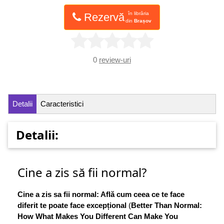
în librăria
Rezervă
din
Brașov
0
review-uri
Detalii
Caracteristici
Detalii:
Cine a zis să fii normal?
Cine a zis sa fii normal: Află cum ceea ce te face
diferit te poate face excepțional
(
Better Than Normal:
How What Makes You Different Can Make You