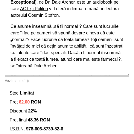
Exceptional
), de
Dr. Dale Archer
, este un audiobook pe
care
ACT și Politon
vi-l oferă în limba română, în lectura
actorului Cosmin Ș;ofron.
Ce anume înseamnă „să fii normal”? Care sunt lucrurile
care îi fac pe oameni să spună despre cineva că este
„normal”? Face lucrurile ca toată lumea? Toți oamenii sunt
învățați de mici că dețin anumite abilități, că sunt înzestrați
cu talente care îi fac speciali. Dacă a fi normal înseamnă
a fi exact ca toată lumea, atunci care mai este farmecul?,
se întreabă Dale Archer.
Răspunsul (neinfluențat de concepția conformistă) la
Vezi mai mult ▷
întrebarea „ce înseamnă să fii normal?” ar fi diferit de la
persoană la persoană tocmai datorită diferențelor de
Stoc
Limitat
gândire existente între indivizi.
Preț
62.00
RON
„Am schimbat numele, precum și anumite detalii de
Discount
22%
identificare, în cazul celor mai multe persoane ale căror
Preț final
48.36 RON
povești apar în carte, pentru a le proteja intimitatea. Însă
toate poveștile sunt bazate pe cazuri reale, oameni pe
I.S.B.N.
978-606-8739-52-6
care îi cunosc sau oameni pe care echipa mea i-a