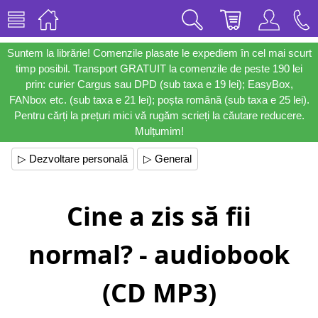
Suntem la librărie! Comenzile plasate le expediem în cel mai scurt
timp posibil. Transport GRATUIT la comenzile de peste 190 lei
prin: curier Cargus sau DPD (sub taxa e 19 lei); EasyBox,
FANbox etc. (sub taxa e 21 lei); poșta română (sub taxa e 25 lei).
Pentru cărți la prețuri mici vă rugăm scrieți la căutare reducere.
Mulțumim!
▷ Dezvoltare personală
▷ General
Cine a zis să fii
normal? - audiobook
(CD MP3)