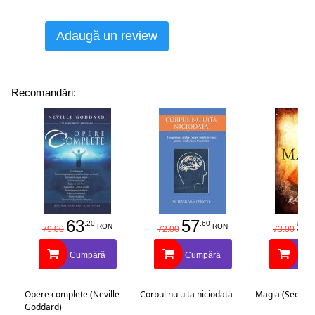
Adaugă un review
Recomandări:
63
57
58
.20
.60
RON
RON
79.00
72.00
73.00
Cumpără
Cumpără
Cu
Opere complete (Neville
Corpul nu uita niciodata
Magia (Secretu
Goddard)