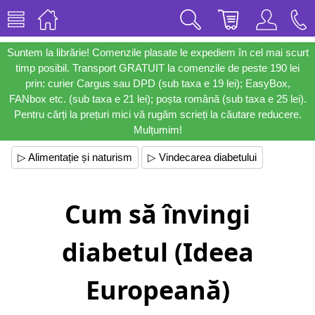
Suntem la librărie! Comenzile plasate le expediem în cel mai scurt
timp posibil. Transport GRATUIT la comenzile de peste 190 lei
prin: curier Cargus sau DPD (sub taxa e 19 lei); EasyBox,
FANbox etc. (sub taxa e 21 lei); poșta română (sub taxa e 25 lei).
Pentru cărți la prețuri mici vă rugăm scrieți la căutare reducere.
Mulțumim!
▷ Alimentație și naturism
▷ Vindecarea diabetului
Cum să învingi
diabetul (Ideea
Europeană)