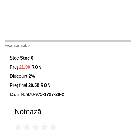
Vezi mai mult ▷
Stoc
Stoc 0
Preț
21.00
RON
Discount
2%
Preț final
20.58 RON
I.S.B.N.
978-973-1727-20-2
Notează