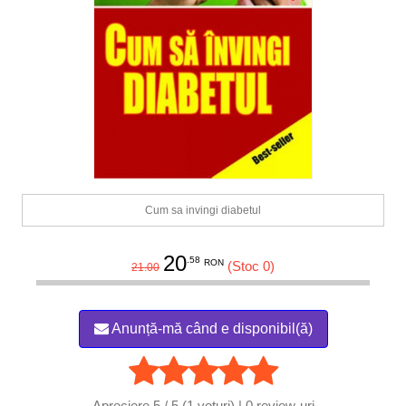
Cum sa invingi diabetul
20
.58
RON
(Stoc 0)
21.00
Anunță-mă când e disponibil(ă)
Apreciere
5 / 5 (1 voturi) | 0
review-uri