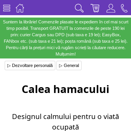
Suntem la librărie! Comenzile plasate le expediem în cel mai scurt
timp posibil. Transport GRATUIT la comenzile de peste 190 lei
prin: curier Cargus sau DPD (sub taxa e 19 lei); EasyBox,
FANbox etc. (sub taxa e 21 lei); poșta română (sub taxa e 25 lei).
Pentru cărți la prețuri mici vă rugăm scrieți la căutare reducere.
Mulțumim!
▷ Dezvoltare personală
▷ General
Calea hamacului
Designul calmului pentru o viată
ocupată