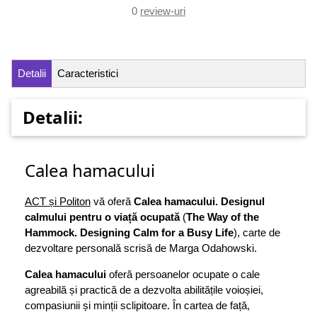
0
review-uri
Detalii
Caracteristici
Detalii:
Calea hamacului
ACT și Politon
vă oferă
Calea hamacului. Designul
calmului pentru o viață ocupată
(
The Way of the
Hammock. Designing Calm for a Busy Life
), carte de
dezvoltare personală scrisă de Marga Odahowski.
Calea hamacului
oferă persoanelor ocupate o cale
agreabilă și practică de a dezvolta abilitățile voioșiei,
compasiunii și minții sclipitoare. În cartea de față,