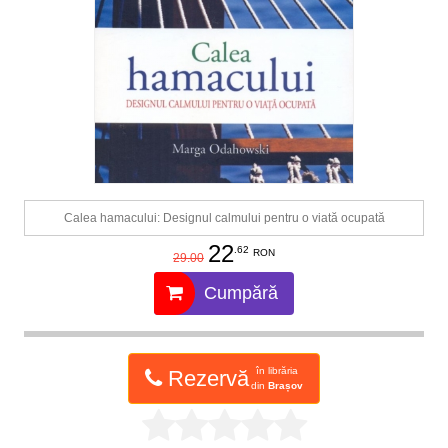
Calea hamacului: Designul calmului pentru o viată ocupată
22
.62
RON
29.00
Cumpără
în librăria
Rezervă
din
Brașov