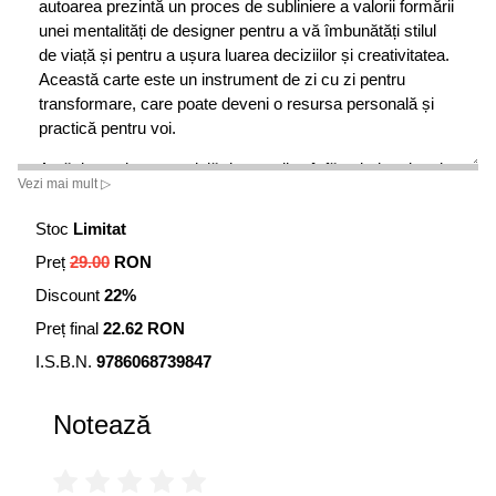
autoarea prezintă un proces de subliniere a valorii formării
unei mentalități de designer pentru a vă îmbunătăți stilul
de viață și pentru a ușura luarea deciziilor și creativitatea.
Această carte este un instrument de zi cu zi pentru
transformare, care poate deveni o resursa personală și
practică pentru voi.
Astăzi, presiunea socială de a realiza înfăptuind mai mult
Vezi mai mult ▷
este omniprezentă. Astfel este necesară găsirea unor
tehnici interioare de relaxare și pozitivitate pentru a vă
Stoc
Limitat
menține concentrați și împăcați.
Preț
29.00
RON
Citiți mai multe informații despre cartea ”Calea hamacului”
Discount
22%
Mindfulness (conștiența deplină) și practici ale calmului,
Preț final
22.62 RON
au fost studiate, practicate și predate de către Marga
I.S.B.N.
9786068739847
Odahowski în ultimii treizeci de ani. A obținut o diplomă de
masterat în consiliere și a lucrat în calitate de consilier,
Notează
instructor sanitar, profesor universitar și consultant pentru
„mindfulness”. Ca director de studii pentru Colegiul
Rezidențial Internațional al Universității din Virginia, a
predat cursuri academice despre „leadership conștient”. A