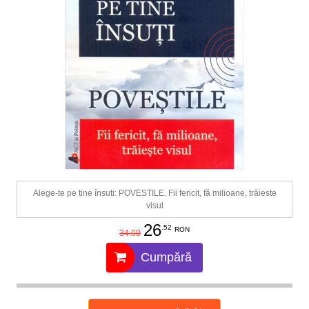
Alege-te pe tine însuti: POVESTILE. Fii fericit, fă milioane, trăieste
visul
26
.52
RON
34.00
Cumpără