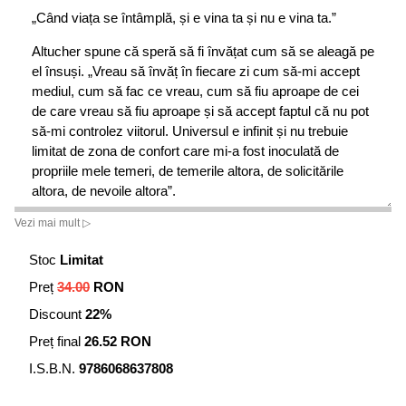
„Când viața se întâmplă, și e vina ta și nu e vina ta.”
Altucher spune că speră să fi învățat cum să se aleagă pe
el însuși. „Vreau să învăț în fiecare zi cum să-mi accept
mediul, cum să fac ce vreau, cum să fiu aproape de cei
de care vreau să fiu aproape și să accept faptul că nu pot
să-mi controlez viitorul. Universul e infinit și nu trebuie
limitat de zona de confort care mi-a fost inoculată de
propriile mele temeri, de temerile altora, de solicitările
altora, de nevoile altora”.
Vezi mai mult ▷
Citiți mai multe informații despre cartea ”Alege-te pe tine
însuți: Poveștile”
Stoc
Limitat
Cuprinzând capitole cu titluri precum „Trăiește-ți viața ca
Preț
34.00
RON
și cum toți ceilalți ar urma să moară azi”, „Cum l-am ucis
Discount
22%
pe Osama Bin Laden”, „Cum l-am făcut pe Yasser Arafat
să piardă două milioane de dolari” sau „De ce ar trebui să
Preț final
26.52 RON
se arunce cu o grenadă în mine”, cartea de față n-are
I.S.B.N.
9786068637808
cum să nu stârnească curiozitatea unei game largi de
cititori. Ritmul alert și amuzant în care este concepută îi