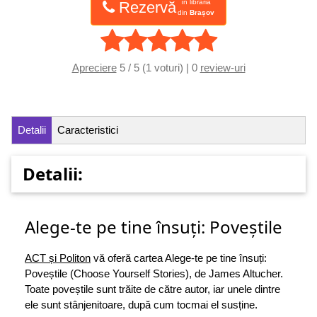
în librăria
Rezervă
din
Brașov
Apreciere
5 / 5 (1 voturi) | 0
review-uri
Detalii
Caracteristici
Detalii:
Alege-te pe tine însuți: Poveștile
ACT și Politon
vă oferă cartea Alege-te pe tine însuți:
Poveștile (Choose Yourself Stories), de James Altucher.
Toate poveștile sunt trăite de către autor, iar unele dintre
ele sunt stânjenitoare, după cum tocmai el susține.