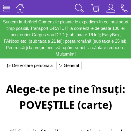
Suntem la librărie! Comenzile plasate le expediem în cel mai scurt
timp posibil. Transport GRATUIT la comenzile de peste 190 lei
prin: curier Cargus sau DPD (sub taxa e 19 lei); EasyBox,
FANbox etc. (sub taxa e 21 lei); poșta română (sub taxa e 25 lei).
Pentru cărți la prețuri mici vă rugăm scrieți la căutare reducere.
Mulțumim!
▷ Dezvoltare personală
▷ General
Alege-te pe tine însuți:
POVEȘTILE (carte)