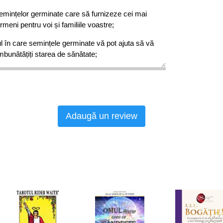
semințelor germinate care să furnizeze cei mai
meni pentru voi și familiile voastre;
lul în care semințele germinate vă pot ajuta să vă
îmbunătățiți starea de sănătate;
te rapide, simple și delicioase cu semințe
e renume de la un pionier în domeniul sănătății
or germinate
este ghidul perfect pentru oamenii
Adaugă un review
etarieni, atleți și pentru oricine vrea să arate