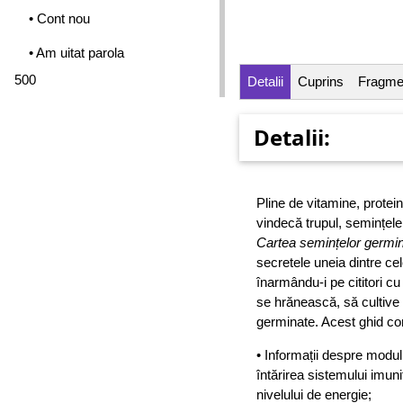
• Cont nou
• Am uitat parola
500
Detalii
Cuprins
Fragme
Detalii:
Pline de vitamine, protei
vindecă trupul, semințele
Cartea semințelor germi
secretele uneia dintre ce
înarmându-i pe cititori c
se hrănească, să cultive 
germinate. Acest ghid con
• Informații despre modu
întărirea sistemului imun
nivelului de energie;