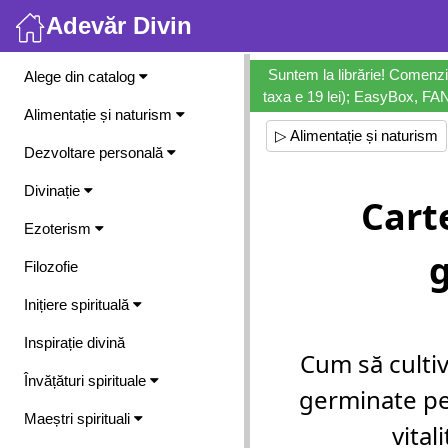
Adevăr Divin
Meniu
Suntem la librărie! Comenzi
Alege din catalog
taxa e 19 lei); EasyBox, FANb
Alimentație și naturism
▷ Alimentație și naturism
Dezvoltare personală
Divinație
Cart
Ezoterism
Filozofie
Inițiere spirituală
Inspirație divină
Cum să culti
Învățături spirituale
germinate pe
Maeștri spirituali
vital