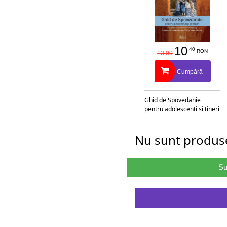
10
.40
RON
13.00
Cumpără
Ghid de Spovedanie
pentru adolescenti si tineri
Nu sunt produse
Su