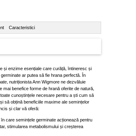
nt
Caracteristici
ne și enzime esențiale care curăță, întineresc și
 germinate ar putea să fie hrana perfectă. În
nate
, nutriționista Ann Wigmore ne dezvăluie
le mai benefice forme de hrană oferite de natură,
u toate cunoștințele necesare pentru a ști cum să
și să obțină beneficiile maxime ale semințelor
cis și clar vă oferă:
l în care semințele germinate acționează pentru
itar, stimularea metabolismului și creșterea