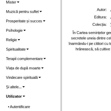
Mister
Autor:
Muzică pentru suflet
Editura:
Prosperitate și succes
Colecția:
Psihologie
În Cartea semințelor ge
secretele uneia dintre ce
Religie
înarmându-i pe cititori cu
hrănească, să cultive 
Spiritualitate
Terapii complementare
Viața de după moarte
Vindecare spirituală
Și altele...
Utilizator
• Autentificare