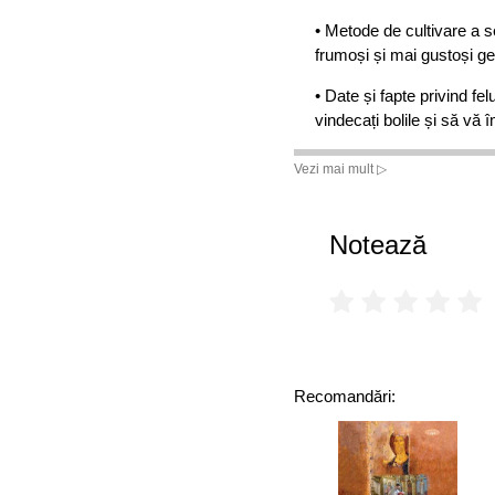
• Metode de cultivare a 
frumoși și mai gustoși ger
• Date și fapte privind fe
vindecați bolile și să vă 
• Peste cincizeci de rețe
Vezi mai mult ▷
germinate.
O sursă de încredere și d
Notează
naturale,
Cartea semințel
care țin regim, pentru veg
bine și să se simtă bine.
Recomandări: