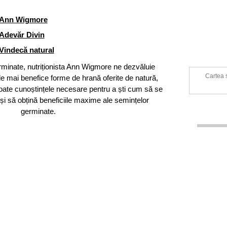
Ann Wigmore
Adevăr Divin
Vindecă natural
rminate, nutriționista Ann Wigmore ne dezvăluie
Cartea 
le mai benefice forme de hrană oferite de natură,
 toate cunoștințele necesare pentru a ști cum să se
și să obțină beneficiile maxime ale semințelor
germinate.