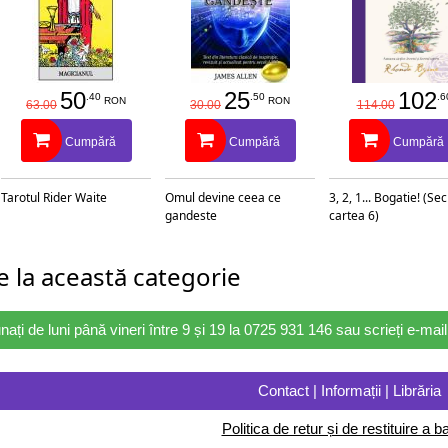
50
25
102
.40
.50
.6
RON
RON
63.00
30.00
114.00
Cumpără
Cumpără
Cumpără
Tarotul Rider Waite
Omul devine ceea ce
3, 2, 1... Bogatie! (Se
gandeste
cartea 6)
 la această categorie
nați de luni până vineri între 9 și 19 la 0725 931 146 sau scrieți e-ma
Contact | Informații | Librăria
Politica de retur și de restituire a ba