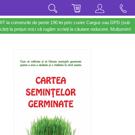
UIT la comenzile de peste 190 lei prin: curier Cargus sau DPD (sub
cărți la prețuri mici vă rugăm scrieți la căutare reducere. Mulțumim!