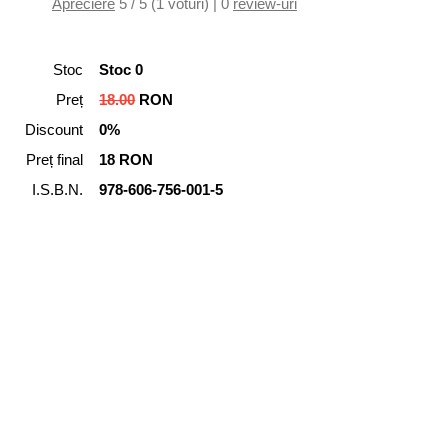
Apreciere
5 / 5 (1 voturi) | 0
review-uri
Stoc
Stoc 0
Preț
18.00
RON
Discount
0%
Preț final
18 RON
I.S.B.N.
978-606-756-001-5