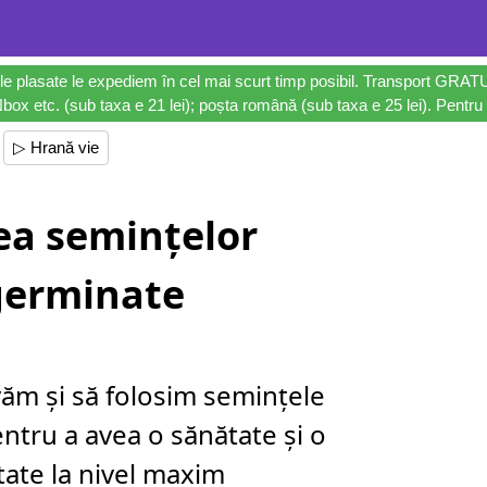
le plasate le expediem în cel mai scurt timp posibil. Transport GRAT
ox etc. (sub taxa e 21 lei); poșta română (sub taxa e 25 lei). Pentru 
▷ Hrană vie
ea semințelor
germinate
văm și să folosim semințele
ntru a avea o sănătate și o
itate la nivel maxim