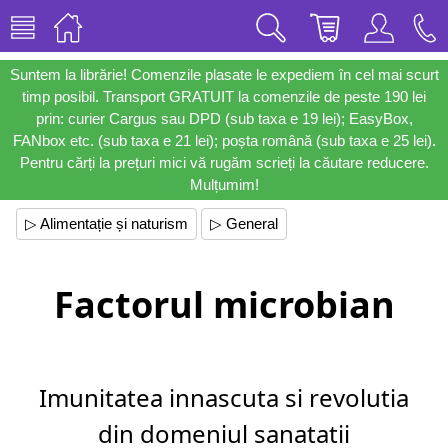
Suntem la librărie! Comenzile plasate le expediem în cel mai scurt
timp posibil. Transport GRATUIT la comenzile de peste 190 lei
prin: curier Cargus sau DPD (sub taxa e 19 lei); EasyBox,
FANbox etc. (sub taxa e 21 lei); poșta română (sub taxa e 25 lei).
Pentru cărți la prețuri mici vă rugăm scrieți la căutare reducere.
Mulțumim!
▷ Alimentație și naturism
▷ General
Factorul microbian
Imunitatea innascuta si revolutia
din domeniul sanatatii