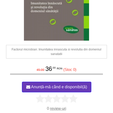
Factorul microbian: Imunitatea innascuta si revolutia din domeniul
sanatatii
36
.00
RON
(Stoc 0)
45.00
Anunță-mă când e disponibil(ă)
0
review-uri