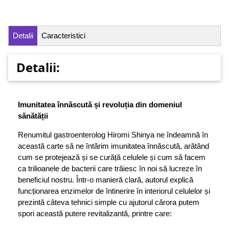
Detalii
Caracteristici
Detalii:
Imunitatea înnăscută și revoluția din domeniul
sănătății
Renumitul gastroenterolog Hiromi Shinya ne îndeamnă în
această carte să ne întărim imunitatea înnăscută, arătând
cum se protejează și se curăță celulele și cum să facem
ca trilioanele de bacterii care trăiesc în noi să lucreze în
beneficiul nostru. Într-o manieră clară, autorul explică
funcționarea enzimelor de întinerire în interiorul celulelor și
prezintă câteva tehnici simple cu ajutorul cărora putem
spori această putere revitalizantă, printre care: