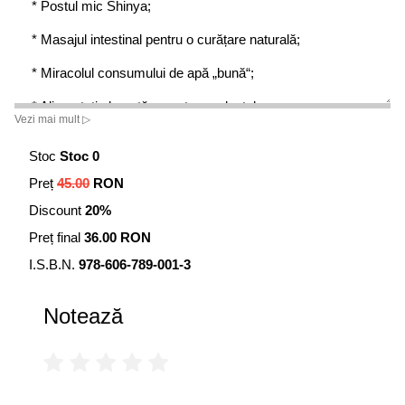
* Postul mic Shinya;
* Masajul intestinal pentru o curățare naturală;
* Miracolul consumului de apă „bună“;
* Alimentație bazată pe puterea plantelor.
Vezi mai mult ▷
Toate acestea fac parte din Biozima Shinya, un stil de
Stoc
Stoc 0
viață complet, prin adoptarea căruia putem:
Preț
45.00
RON
* Să avem o sănătate de fier;
Discount
20%
* Să atingem și să ne menținem greutatea corporală
Preț final
36.00 RON
normală;
I.S.B.N.
978-606-789-001-3
* Să scăpăm de depresie, tensiune nervoasă sau
hiperactivitate;
Notează
* Să învingem alergiile;
* Să facem schimbări mici și ușoare pentru o viață
sănătoasă.