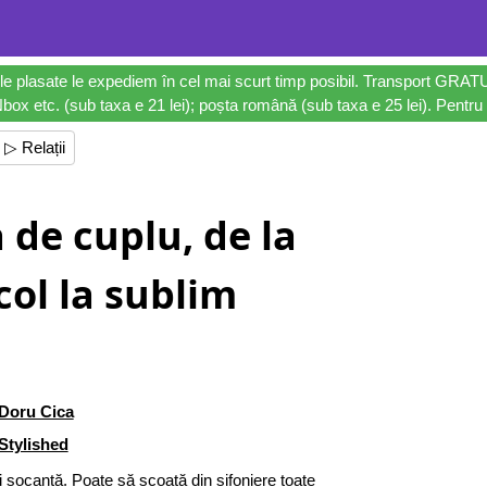
le plasate le expediem în cel mai scurt timp posibil. Transport GRAT
ox etc. (sub taxa e 21 lei); poșta română (sub taxa e 25 lei). Pentru 
▷ Relații
 de cuplu, de la
col la sublim
Doru Cica
Stylished
i șocantă. Poate să scoată din șifoniere toate