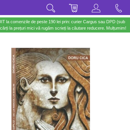
UIT la comenzile de peste 190 lei prin: curier Cargus sau DPD (sub
cărți la prețuri mici vă rugăm scrieți la căutare reducere. Mulțumim!