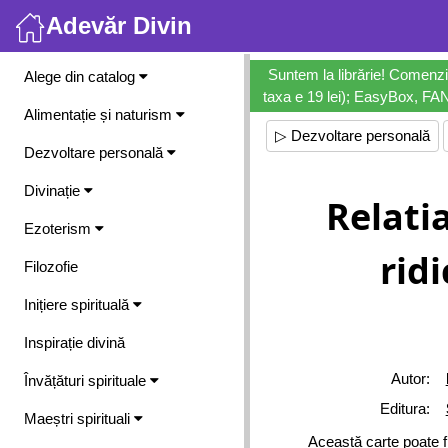
Adevăr Divin
Meniu
Suntem la librărie! Comenzi
Alege din catalog
taxa e 19 lei); EasyBox, FANb
Alimentație și naturism
▷ Dezvoltare personală
Dezvoltare personală
Divinație
Relatia
Ezoterism
ridi
Filozofie
Inițiere spirituală
Inspirație divină
Autor:
Învățături spirituale
Editura:
Maeștri spirituali
Această carte poate f