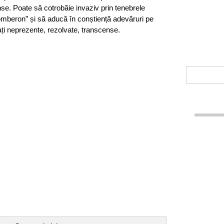
se. Poate să cotrobăie invaziv prin tenebrele
tomberon” și să aducă în conștiență adevăruri pe
ați neprezente, rezolvate, transcense.