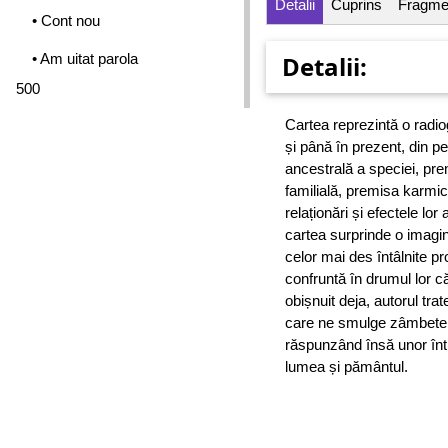
Detalii
Cuprins
Fragme
• Cont nou
• Am uitat parola
Detalii:
500
Cartea reprezintă o radiog
și până în prezent, din p
ancestrală a speciei, pre
familială, premisa karmică
relaționări și efectele lor
cartea surprinde o imagine
celor mai des întâlnite p
confruntă în drumul lor 
obișnuit deja, autorul tra
care ne smulge zâmbete p
răspunzând însă unor în
lumea și pământul.