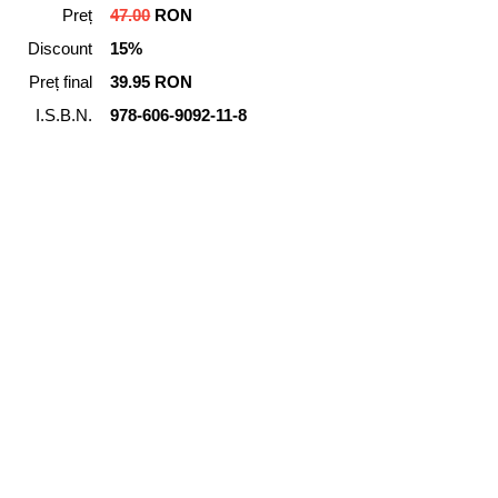
Preț
47.00
RON
Discount
15%
Preț final
39.95 RON
I.S.B.N.
978-606-9092-11-8