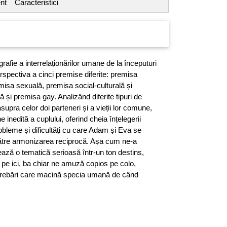
nt
Caracteristici
rafie a interrelaționărilor umane de la începuturi
erspectiva a cinci premise diferite: premisa
misa sexuală, premisa social-culturală și
 și premisa gay. Analizând diferite tipuri de
 asupra celor doi parteneri și a vieții lor comune,
 inedită a cuplului, oferind cheia înțelegerii
robleme și dificultăți cu care Adam și Eva se
către armonizarea reciprocă. Așa cum ne-a
tează o tematică serioasă într-un ton destins,
e ici, ba chiar ne amuză copios pe colo,
trebări care macină specia umană de când