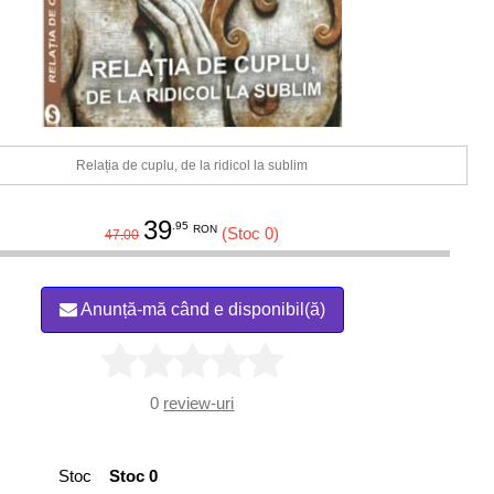
Relația de cuplu, de la ridicol la sublim
39
.95
RON
(Stoc 0)
47.00
Anunță-mă când e disponibil(ă)
0
review-uri
Stoc
Stoc 0