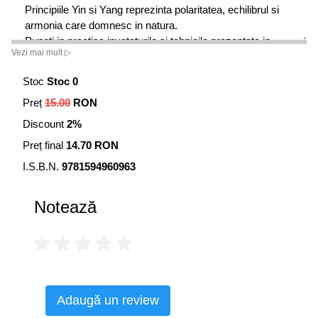
Principiile Yin si Yang reprezinta polaritatea, echilibrul si
armonia care domnesc in natura.
Puneti in practica invataturile si tehnicile prezentate in
Vezi mai mult ▷
carte si veti aduce echilibru in viata dumneavoastra!
Odata ce va recordati propria persoana si spatiul in care
Stoc
Stoc 0
locuiti la fluxul energiilor universului, veti obtine relatia de
Preț
15.00
RON
cuplu pe care ati asteptat-o dintotdeauna.
Discount
2%
Preț final
14.70 RON
I.S.B.N.
9781594960963
Notează
Adaugă un review