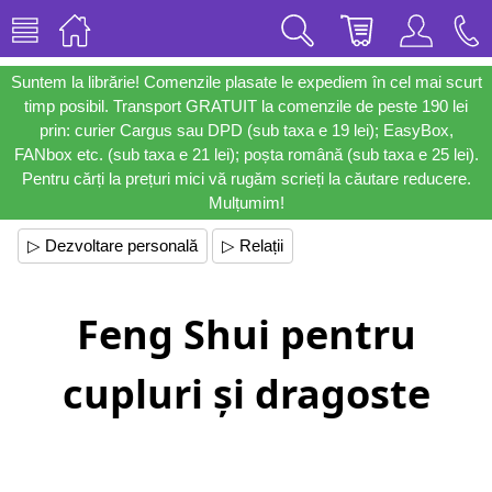
Suntem la librărie! Comenzile plasate le expediem în cel mai scurt
timp posibil. Transport GRATUIT la comenzile de peste 190 lei
prin: curier Cargus sau DPD (sub taxa e 19 lei); EasyBox,
FANbox etc. (sub taxa e 21 lei); poșta română (sub taxa e 25 lei).
Pentru cărți la prețuri mici vă rugăm scrieți la căutare reducere.
Mulțumim!
▷ Dezvoltare personală
▷ Relații
Feng Shui pentru
cupluri și dragoste