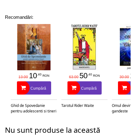
Recomandări:
10
50
25
.40
.40
RON
RON
13.00
63.00
30.00
Cumpără
Cumpără
Cu
Ghid de Spovedanie
Tarotul Rider Waite
Omul devine c
pentru adolescenti si tineri
gandeste
Nu sunt produse la această