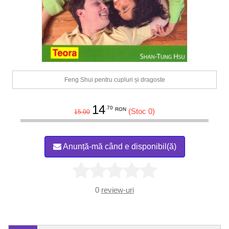
Feng Shui pentru cupluri și dragoste
14
.70
RON
(Stoc 0)
15.00
Anunță-mă când e disponibil(ă)
0
review-uri