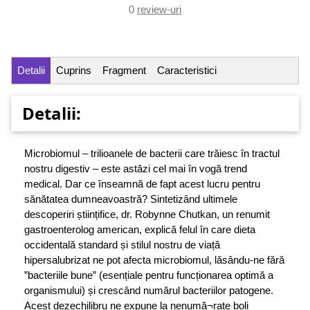
0
review-uri
Detalii
Cuprins
Fragment
Caracteristici
Detalii:
Microbiomul – trilioanele de bacterii care trăiesc în tractul
nostru digestiv – este astăzi cel mai în vogă trend
medical. Dar ce înseamnă de fapt acest lucru pentru
sănătatea dumneavoastră? Sintetizând ultimele
descoperiri științifice, dr. Robynne Chutkan, un renumit
gastroenterolog american, explică felul în care dieta
occidentală standard și stilul nostru de viață
hipersalubrizat ne pot afecta microbiomul, lăsându-ne fără
”bacteriile bune” (esențiale pentru funcționarea optimă a
organismului) și crescând numărul bacteriilor patogene.
Acest dezechilibru ne expune la nenumă¬rate boli