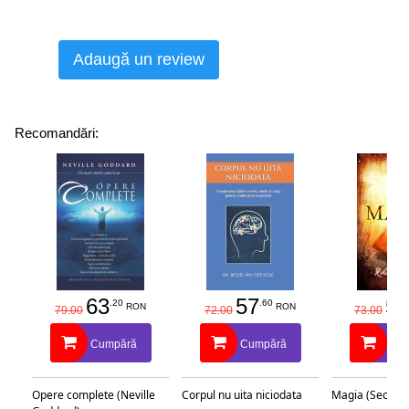
Adaugă un review
Recomandări:
63
57
58
.20
.60
RON
RON
79.00
72.00
73.00
Cumpără
Cumpără
Cu
Opere complete (Neville
Corpul nu uita niciodata
Magia (Secretu