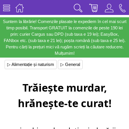
Suntem la librărie! Comenzile plasate le expediem în cel mai scurt
timp posibil. Transport GRATUIT la comenzile de peste 190 lei
prin: curier Cargus sau DPD (sub taxa e 19 lei); EasyBox,
FANbox etc. (sub taxa e 21 lei); poșta română (sub taxa e 25 lei).
Pentru cărți la prețuri mici vă rugăm scrieți la căutare reducere.
Mulțumim!
▷ Alimentație și naturism
▷ General
Trăiește murdar,
hrănește-te curat!