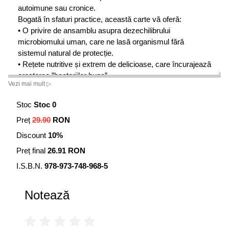
autoimune sau cronice.
Bogată în sfaturi practice, această carte vă oferă:
• O privire de ansamblu asupra dezechilibrului
microbiomului uman, care ne lasă organismul fără
sistemul natural de protecție.
• Rețete nutritive și extrem de delicioase, care încurajează
creșterea ”bacteriilor bune”.
Vezi mai mult ▷
• O listă cu întrebările pe care să le adresați medicului,
dacă vi se prescrie un antibiotic, și cu sfaturi prin care să
Stoc
Stoc 0
vă protejați intestinele în timpul unui astfel de tratament.
Preț
29.90
RON
• Informații utile despre cum să prevenim și să ne
recuperăm după boli precum eczema, sindromul
Discount
10%
intestinului iritabil, sindromul intestinului permeabil,
Preț final
26.91 RON
sindromul de oboseală cronică, diverse tipuri de colită etc.
• Recomandări în alegerea celor mai potrivite probiotice și
I.S.B.N.
978-973-748-968-5
suplimente nutritive.
• O introducere în ceea ce se numește astăzi transplantul
Notează
de materii fecale, următoarea frontieră din medicină,
pentru cei cu un microbiom sever afectat.