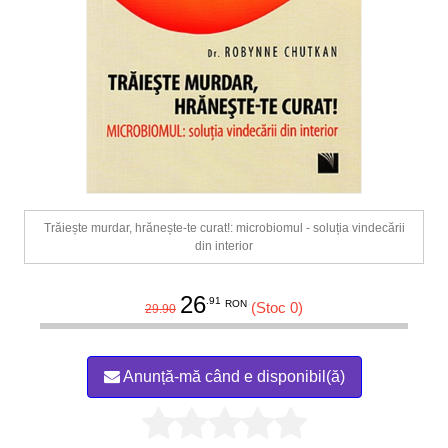
Trăiește murdar, hrănește-te curat!: microbiomul - soluția vindecării
din interior
26
.91
RON
(Stoc 0)
29.90
Anunță-mă când e disponibil(ă)