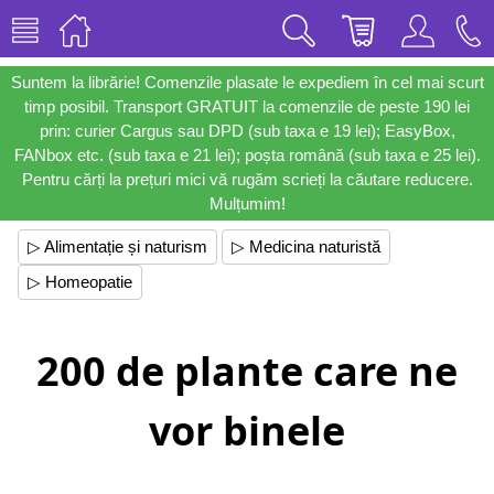
Suntem la librărie! Comenzile plasate le expediem în cel mai scurt
timp posibil. Transport GRATUIT la comenzile de peste 190 lei
prin: curier Cargus sau DPD (sub taxa e 19 lei); EasyBox,
FANbox etc. (sub taxa e 21 lei); poșta română (sub taxa e 25 lei).
Pentru cărți la prețuri mici vă rugăm scrieți la căutare reducere.
Mulțumim!
▷ Alimentație și naturism
▷ Medicina naturistă
▷ Homeopatie
200 de plante care ne
vor binele