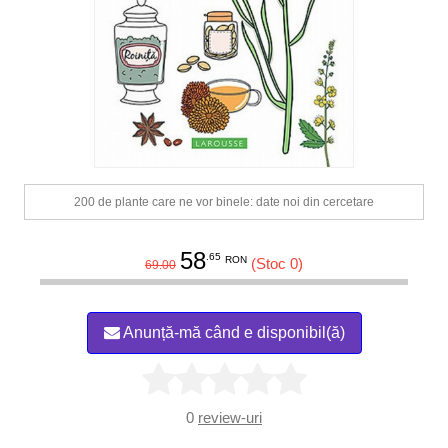
200 de plante care ne vor binele: date noi din cercetare
58
.65
RON
(Stoc 0)
69.00
Anunță-mă când e disponibil(ă)
0
review-uri