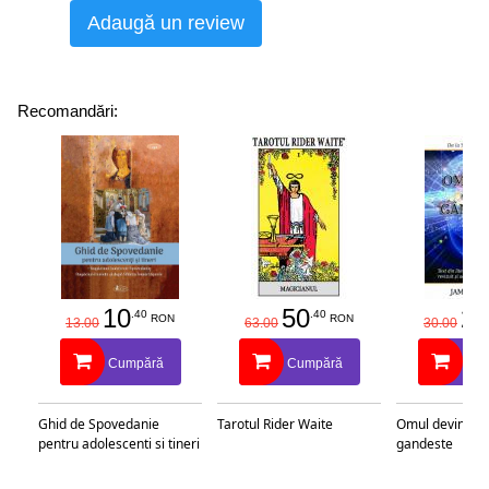
Adaugă un review
Recomandări:
10
50
25
.40
.40
RON
RON
13.00
63.00
30.00
Cumpără
Cumpără
Cu
Ghid de Spovedanie
Tarotul Rider Waite
Omul devine c
pentru adolescenti si tineri
gandeste