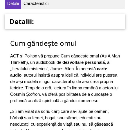
Detalii
Caracteristici
Detalii:
Cum gândește omul
ACT și Politon
vă propune Cum gândește omul (As A Man
Thinketh), un audiobook de
dezvoltare personală
, al
„literatului misterios”, James Allen. În această
carte
audio
, autorul insistă asupra ideii că individul are puterea
de a-și modela singur caracterul și de a-și crea propria
fericire. Timp de o oră, lectura în limba română a actorului
Cosmin Ș;ofron, vă oferă posibilitatea de a cunoaște o
profundă analiză spirituală a gândului omenesc.
„Ș;i am visat să scriu cărți care să-i ajute pe oameni,
bărbați sau femei, bogați sau săraci, educați sau
needucați, cu experiență de viață sau nu, să găsească