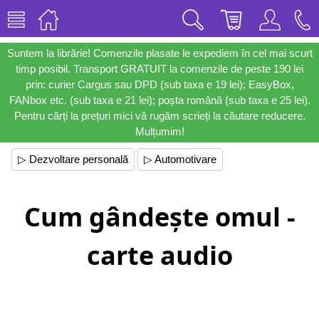
Suntem la librărie! Comenzile plasate le expediem în cel mai scurt
timp posibil. Transport GRATUIT la comenzile de peste 190 lei
prin: curier Cargus sau DPD (sub taxa e 19 lei); EasyBox,
FANbox etc. (sub taxa e 21 lei); poșta română (sub taxa e 25 lei).
Pentru cărți la prețuri mici vă rugăm scrieți la căutare reducere.
Mulțumim!
▷ Dezvoltare personală
▷ Automotivare
Cum gândește omul -
carte audio