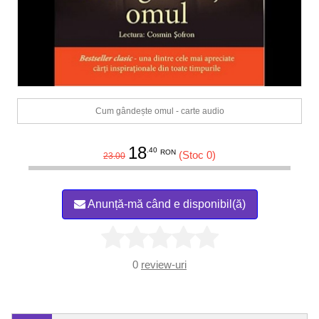
Cum gândește omul - carte audio
18
.40
RON
(Stoc 0)
23.00
Anunță-mă când e disponibil(ă)
0
review-uri