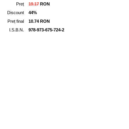
Preț
19.17
RON
Discount
44%
Preț final
10.74 RON
I.S.B.N.
978-973-675-724-2