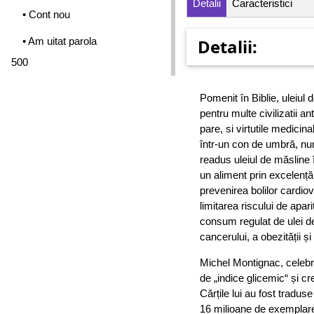
Detalii
Caracteristici
• Cont nou
• Am uitat parola
Detalii:
500
Pomenit în Biblie, uleiul 
pentru multe civilizatii a
pare, si virtutile medici
într-un con de umbră, nume
readus uleiul de măsline 
un aliment prin excelență 
prevenirea bolilor cardiov
limitarea riscului de apar
consum regulat de ulei de
cancerului, a obezității ș
Michel Montignac, celebru 
de „indice glicemic“ și cr
Cărțile lui au fost traduse
16 milioane de exemplare.