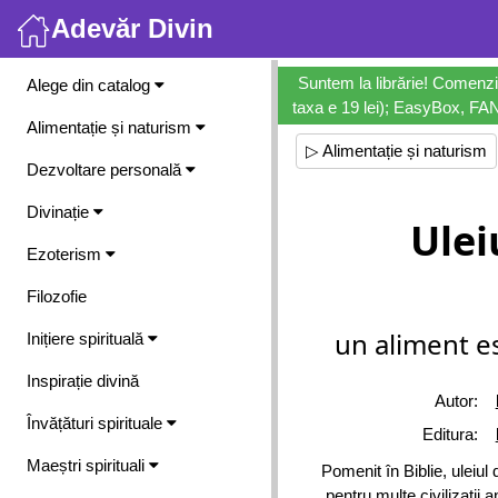
Adevăr Divin
Meniu
Suntem la librărie! Comenzi
Alege din catalog
taxa e 19 lei); EasyBox, FANb
Alimentație și naturism
▷ Alimentație și naturism
Dezvoltare personală
Divinație
Ulei
Ezoterism
Filozofie
un aliment e
Inițiere spirituală
Inspirație divină
Autor:
Învățături spirituale
Editura:
Maeștri spirituali
Pomenit în Biblie, uleiul
pentru multe civilizatii 