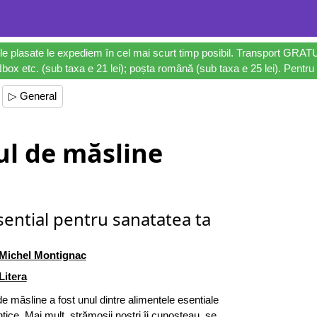
le plasate le expediem în cel mai scurt timp posibil. Transport GRAT
ox etc. (sub taxa e 21 lei); poșta română (sub taxa e 25 lei). Pentru 
▷ General
ul de măsline
sential pentru sanatatea ta
Michel Montignac
Litera
 de măsline a fost unul dintre alimentele esentiale
antice. Mai mult, strămosii nostri îi cunosteau, se