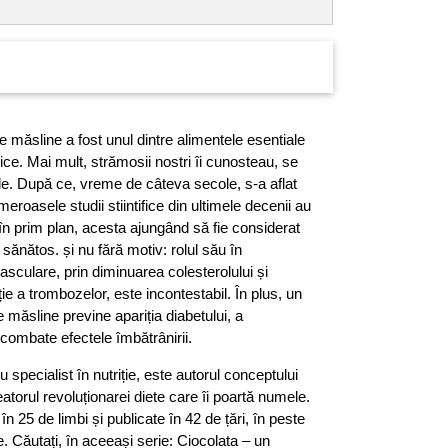
de măsline a fost unul dintre alimentele esentiale
ntice. Mai mult, strămosii nostri îi cunosteau, se
nale. După ce, vreme de câteva secole, s-a aflat
roasele studii stiintifice din ultimele decenii au
în prim plan, acesta ajungând să fie considerat
sănătos. și nu fără motiv: rolul său în
asculare, prin diminuarea colesterolului și
iție a trombozelor, este incontestabil. În plus, un
 măsline previne apariția diabetului, a
i combate efectele îmbătrânirii.
specialist în nutriție, este autorul conceptului
eatorul revoluționarei diete care îi poartă numele.
 în 25 de limbi și publicate în 42 de țări, în peste
 Căutați, în aceeași serie: Ciocolata – un