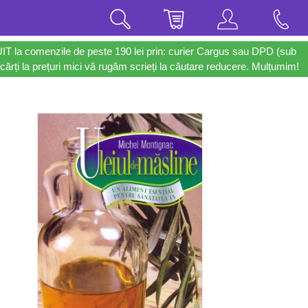
UIT la comenzile de peste 190 lei prin: curier Cargus sau DPD (sub
cărți la prețuri mici vă rugăm scrieți la căutare reducere. Mulțumim!