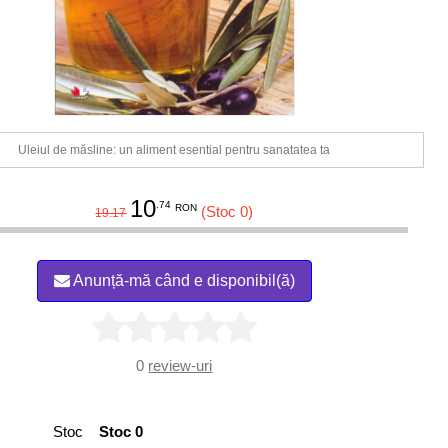
Uleiul de măsline: un aliment esential pentru sanatatea ta
10
.74
RON
(Stoc 0)
19.17
Anunță-mă când e disponibil(ă)
0
review-uri
Stoc
Stoc 0