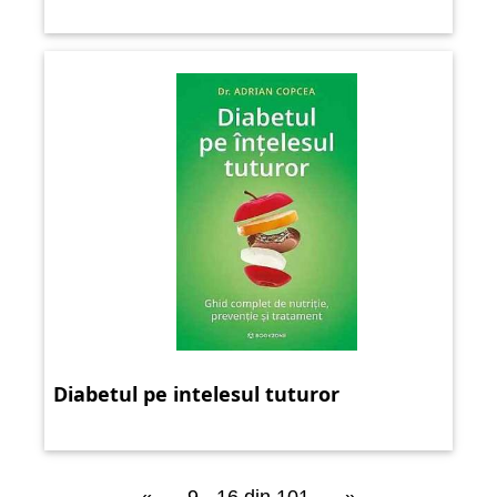
Diabetul pe intelesul tuturor
«
9 - 16 din 101
»