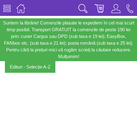
Suntem la librărie! Comenzile plasate le expediem în cel mai scurt
timp posibil. Transport GRATUIT la comenzile de peste 190 lei
prin: curier Cargus sau DPD (sub taxa e 19 lei); EasyBox,
FANbox etc. (sub taxa e 21 lei); poșta română (sub taxa e 25 lei).
Pentru cărți la prețuri mici vă rugăm scrieți la căutare reducere.
Mulțumim!
Edituri - Selecție A-Z