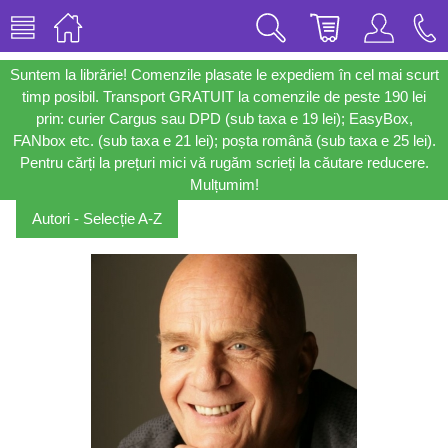
Suntem la librărie! Comenzile plasate le expediem în cel mai scurt
timp posibil. Transport GRATUIT la comenzile de peste 190 lei
prin: curier Cargus sau DPD (sub taxa e 19 lei); EasyBox,
FANbox etc. (sub taxa e 21 lei); poșta română (sub taxa e 25 lei).
Pentru cărți la prețuri mici vă rugăm scrieți la căutare reducere.
Mulțumim!
Autori - Selecție A-Z