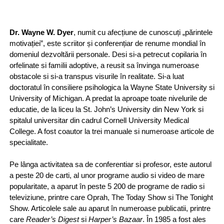
Dr. Wayne W. Dyer
, numit cu afecțiune de cunoscuți „părintele
motivației”, este scriitor și conferențiar de renume mondial în
domeniul dezvoltării personale. Desi si-a petrecut copilaria în
orfelinate si familii adoptive, a reusit sa învinga numeroase
obstacole si si-a transpus visurile în realitate. Si-a luat
doctoratul în consiliere psihologica la Wayne State University si
University of Michigan. A predat la aproape toate nivelurile de
educatie, de la liceu la St. John’s University din New York si
spitalul universitar din cadrul Cornell University Medical
College. A fost coautor la trei manuale si numeroase articole de
specialitate.
Pe lânga activitatea sa de conferentiar si profesor, este autorul
a peste 20 de carti, al unor programe audio si video de mare
popularitate, a aparut în peste 5 200 de programe de radio si
televiziune, printre care Oprah, The Today Show si The Tonight
Show. Articolele sale au aparut în numeroase publicatii, printre
care
Reader’s Digest
si
Harper’s Bazaar
. În 1985 a fost ales