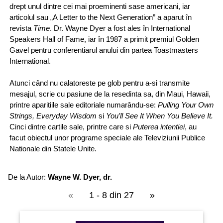
drept unul dintre cei mai proeminenti sase americani, iar
articolul sau „A Letter to the Next Generation” a aparut în
revista
Time
. Dr. Wayne Dyer a fost ales în International
Speakers Hall of Fame, iar în 1987 a primit premiul Golden
Gavel pentru conferentiarul anului din partea Toastmasters
International.
Atunci când nu calatoreste pe glob pentru a-si transmite
mesajul, scrie cu pasiune de la resedinta sa, din Maui, Hawaii,
printre aparitiile sale editoriale numarându-se:
Pulling Your Own
Strings, Everyday Wisdom
si
You’ll See It When You Believe It.
Cinci dintre cartile sale, printre care si
Puterea intentiei
, au
facut obiectul unor programe speciale ale Televiziunii Publice
Nationale din Statele Unite.
De la Autor:
Wayne W. Dyer, dr.
«
1 - 8 din 27
»