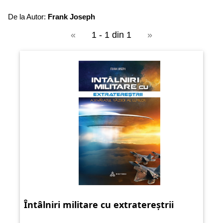
De la Autor:
Frank Joseph
«
1 - 1 din 1
»
Întâlniri militare cu extratereștrii