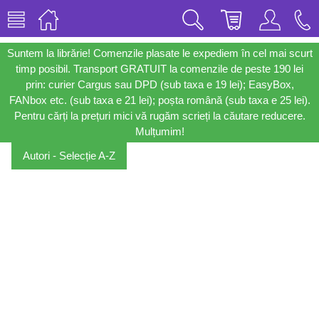
Suntem la librărie! Comenzile plasate le expediem în cel mai scurt
timp posibil. Transport GRATUIT la comenzile de peste 190 lei
prin: curier Cargus sau DPD (sub taxa e 19 lei); EasyBox,
FANbox etc. (sub taxa e 21 lei); poșta română (sub taxa e 25 lei).
Pentru cărți la prețuri mici vă rugăm scrieți la căutare reducere.
Mulțumim!
Autori - Selecție A-Z