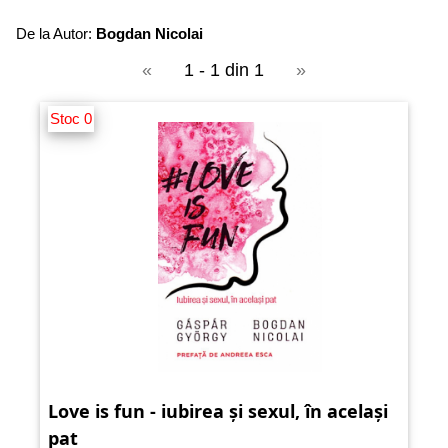
De la Autor:
Bogdan Nicolai
«
1 - 1 din 1
»
Stoc 0
Love is fun - iubirea și sexul, în același
pat