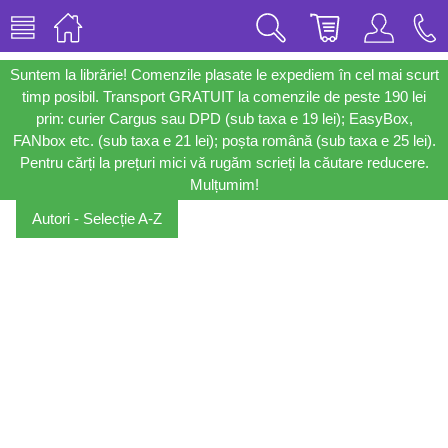
Suntem la librărie! Comenzile plasate le expediem în cel mai scurt
timp posibil. Transport GRATUIT la comenzile de peste 190 lei
prin: curier Cargus sau DPD (sub taxa e 19 lei); EasyBox,
FANbox etc. (sub taxa e 21 lei); poșta română (sub taxa e 25 lei).
Pentru cărți la prețuri mici vă rugăm scrieți la căutare reducere.
Mulțumim!
Autori - Selecție A-Z