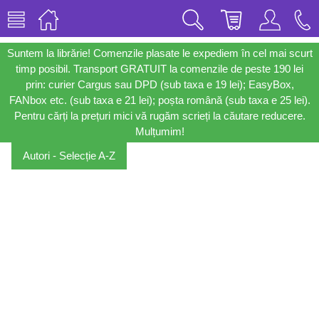
Suntem la librărie! Comenzile plasate le expediem în cel mai scurt
timp posibil. Transport GRATUIT la comenzile de peste 190 lei
prin: curier Cargus sau DPD (sub taxa e 19 lei); EasyBox,
FANbox etc. (sub taxa e 21 lei); poșta română (sub taxa e 25 lei).
Pentru cărți la prețuri mici vă rugăm scrieți la căutare reducere.
Mulțumim!
Autori - Selecție A-Z