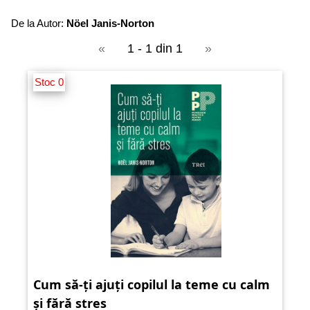
De la Autor:
Nöel Janis-Norton
«
1 - 1 din 1
»
Stoc 0
Cum să-ți ajuți copilul la teme cu calm
și fără stres