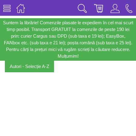
Suntem la librărie! Comenzile plasate le expediem în cel mai scurt
timp posibil. Transport GRATUIT la comenzile de peste 190 lei
prin: curier Cargus sau DPD (sub taxa e 19 lei); EasyBox,
FANbox etc. (sub taxa e 21 lei); poșta română (sub taxa e 25 lei).
Pentru cărți la prețuri mici vă rugăm scrieți la căutare reducere.
Mulțumim!
Autori - Selecție A-Z