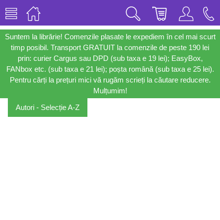
Suntem la librărie! Comenzile plasate le expediem în cel mai scurt
timp posibil. Transport GRATUIT la comenzile de peste 190 lei
prin: curier Cargus sau DPD (sub taxa e 19 lei); EasyBox,
FANbox etc. (sub taxa e 21 lei); poșta română (sub taxa e 25 lei).
Pentru cărți la prețuri mici vă rugăm scrieți la căutare reducere.
Mulțumim!
Autori - Selecție A-Z