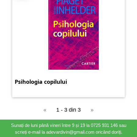
Psihologia copilului
«
1 - 3 din 3
»
Sunați de luni până vineri între 9 și 19 la 0725 931 146 sau
scrieți e-mail la adevardivin@gmail.com oricând doriți.