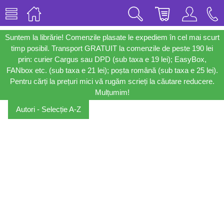
Suntem la librărie! Comenzile plasate le expediem în cel mai scurt
timp posibil. Transport GRATUIT la comenzile de peste 190 lei
prin: curier Cargus sau DPD (sub taxa e 19 lei); EasyBox,
FANbox etc. (sub taxa e 21 lei); poșta română (sub taxa e 25 lei).
Pentru cărți la prețuri mici vă rugăm scrieți la căutare reducere.
Mulțumim!
Autori - Selecție A-Z