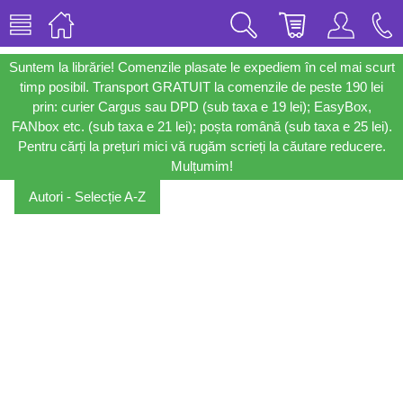
Suntem la librărie! Comenzile plasate le expediem în cel mai scurt
timp posibil. Transport GRATUIT la comenzile de peste 190 lei
prin: curier Cargus sau DPD (sub taxa e 19 lei); EasyBox,
FANbox etc. (sub taxa e 21 lei); poșta română (sub taxa e 25 lei).
Pentru cărți la prețuri mici vă rugăm scrieți la căutare reducere.
Mulțumim!
Autori - Selecție A-Z