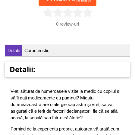
din
Brașov
0
review-uri
Detalii
Caracteristici
Detalii:
V-ați săturat de numeroasele vizite la medic cu copilul și
să îi dați medicamente cu pumnul? Micuțul
dumneavoastră are o alergie sau astm și vreți să vă
asigurați că e ferit de factorii declanșatori, fie că se află
acasă, la școală sau într-o călătorie?
Pornind de la experiența proprie, autoarea vă arată cum