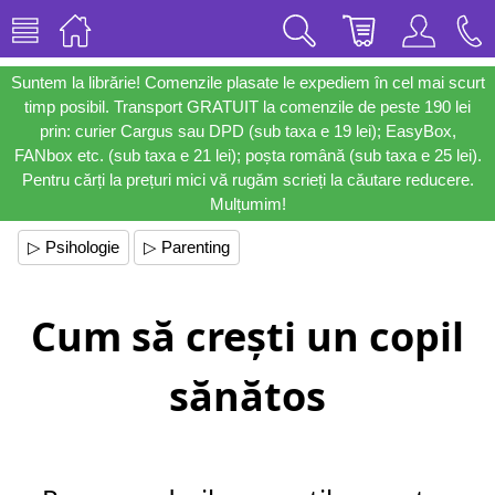
Suntem la librărie! Comenzile plasate le expediem în cel mai scurt
timp posibil. Transport GRATUIT la comenzile de peste 190 lei
prin: curier Cargus sau DPD (sub taxa e 19 lei); EasyBox,
FANbox etc. (sub taxa e 21 lei); poșta română (sub taxa e 25 lei).
Pentru cărți la prețuri mici vă rugăm scrieți la căutare reducere.
Mulțumim!
▷ Psihologie
▷ Parenting
Cum să crești un copil
sănătos