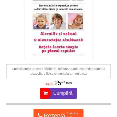
Cum să crești un copil sănătos: Recomandarile expertilor pentru o
dezvoltare fizica si mentala armonioasa
25
.22
RON
33.62
Cumpără
în librăria
Rezervă