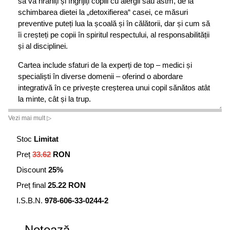
să vă hrăniți și îngrijiți copiii cu alergii sau astm, de la
schimbarea dietei la „detoxifierea“ casei, ce măsuri
preventive puteți lua la școală și în călătorii, dar și cum să
îi creșteți pe copii în spiritul respectului, al responsabilității
și al disciplinei.
Cartea include sfaturi de la experți de top – medici și
specialiști în diverse domenii – oferind o abordare
integrativă în ce privește creșterea unui copil sănătos atât
la minte, cât și la trup.
Vezi mai mult ▷
Stoc
Limitat
Preț
33.62
RON
Discount
25%
Preț final
25.22 RON
I.S.B.N.
978-606-33-0244-2
Notează