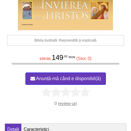
Biblia ilustrată: Repovestită și explicată
149
.93
RON
(Stoc 0)
199.90
Anunță-mă când e disponibil(ă)
0
review-uri
Detalii
Caracteristici