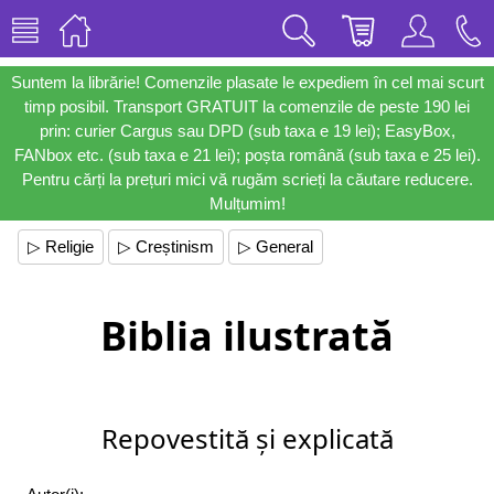
Suntem la librărie! Comenzile plasate le expediem în cel mai scurt
timp posibil. Transport GRATUIT la comenzile de peste 190 lei
prin: curier Cargus sau DPD (sub taxa e 19 lei); EasyBox,
FANbox etc. (sub taxa e 21 lei); poșta română (sub taxa e 25 lei).
Pentru cărți la prețuri mici vă rugăm scrieți la căutare reducere.
Mulțumim!
▷ Religie
▷ Creștinism
▷ General
Biblia ilustrată
Repovestită și explicată