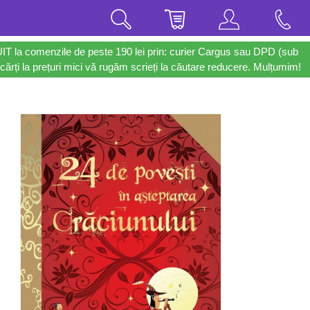
UIT la comenzile de peste 190 lei prin: curier Cargus sau DPD (sub
cărți la prețuri mici vă rugăm scrieți la căutare reducere. Mulțumim!