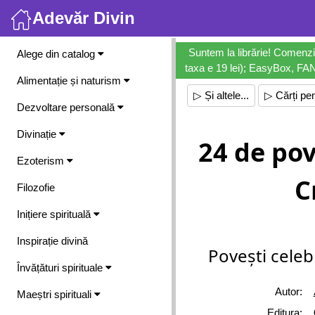
Adevăr Divin
Meniu
Suntem la librărie! Comenzi
Alege din catalog
taxa e 19 lei); EasyBox, FANb
Alimentație și naturism
▷ Și altele...
▷ Cărți pen
Dezvoltare personală
Divinație
24 de pov
Ezoterism
C
Filozofie
Inițiere spirituală
Inspirație divină
Povești celeb
Învățături spirituale
Autor:
Maeștri spirituali
Editura: