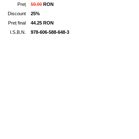
Preț
59.00
RON
Discount
25%
Preț final
44.25 RON
I.S.B.N.
978-606-588-648-3