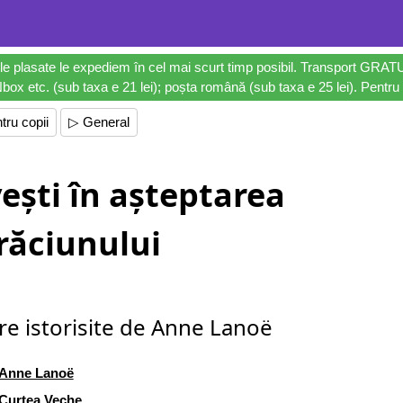
le plasate le expediem în cel mai scurt timp posibil. Transport GRAT
ox etc. (sub taxa e 21 lei); poșta română (sub taxa e 25 lei). Pentru 
tru copii
▷ General
ești în așteptarea
răciunului
re istorisite de Anne Lanoë
Anne Lanoë
Curtea Veche