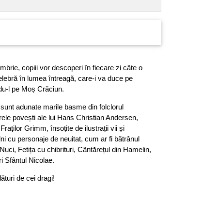
rie, copiii vor descoperi în fiecare zi câte o
lebră în lumea întreagă, care-i va duce pe
ndu-l pe Moș Crăciun.
 sunt adunate marile basme din folclorul
brele povești ale lui Hans Christian Andersen,
aților Grimm, însoțite de ilustrații vii și
âlni cu personaje de neuitat, cum ar fi bătrânul
uci, Fetița cu chibrituri, Cântărețul din Hamelin,
i Sfântul Nicolae.
ături de cei dragi!