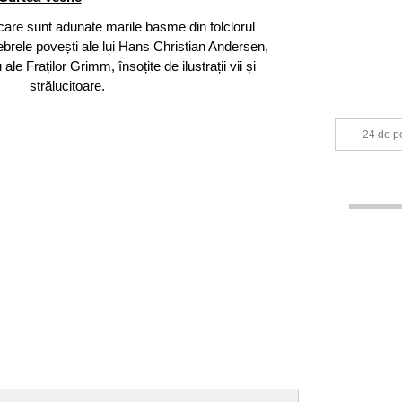
care sunt adunate marile basme din folclorul
elebrele povești ale lui Hans Christian Andersen,
e Fraților Grimm, însoțite de ilustrații vii și
strălucitoare.
24 de po