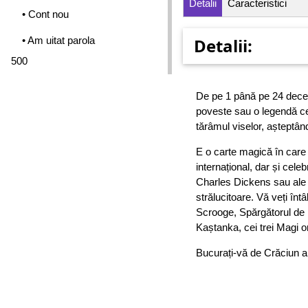
Detalii
Caracteristici
• Cont nou
• Am uitat parola
Detalii:
500
De pe 1 până pe 24 decemb
poveste sau o legendă ce
tărâmul viselor, așteptâ
E o carte magică în care
internațional, dar și cele
Charles Dickens sau ale Fr
strălucitoare. Vă veți înt
Scrooge, Spărgătorul de N
Kaștanka, cei trei Magi or
Bucurați-vă de Crăciun al