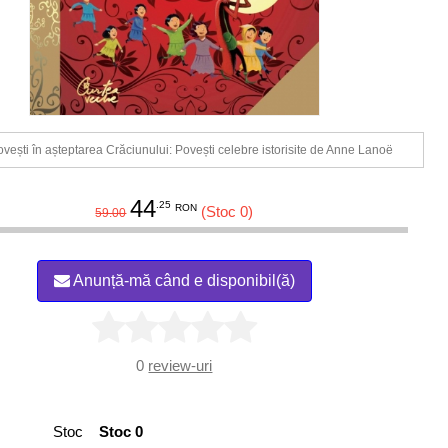
vești în așteptarea Crăciunului: Povești celebre istorisite de Anne Lanoë
44
.25
RON
(Stoc 0)
59.00
Anunță-mă când e disponibil(ă)
0
review-uri
Stoc
Stoc 0