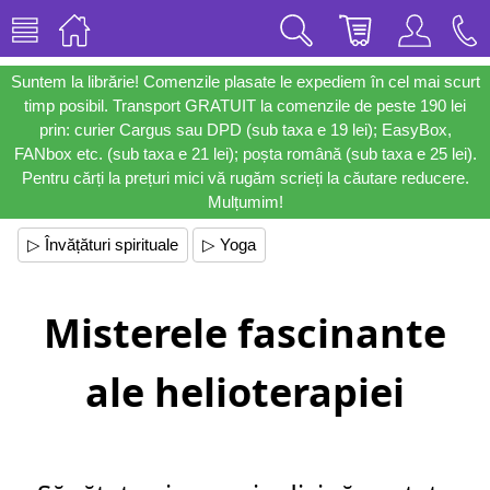
Suntem la librărie! Comenzile plasate le expediem în cel mai scurt
timp posibil. Transport GRATUIT la comenzile de peste 190 lei
prin: curier Cargus sau DPD (sub taxa e 19 lei); EasyBox,
FANbox etc. (sub taxa e 21 lei); poșta română (sub taxa e 25 lei).
Pentru cărți la prețuri mici vă rugăm scrieți la căutare reducere.
Mulțumim!
▷ Învățături spirituale
▷ Yoga
Misterele fascinante
ale helioterapiei