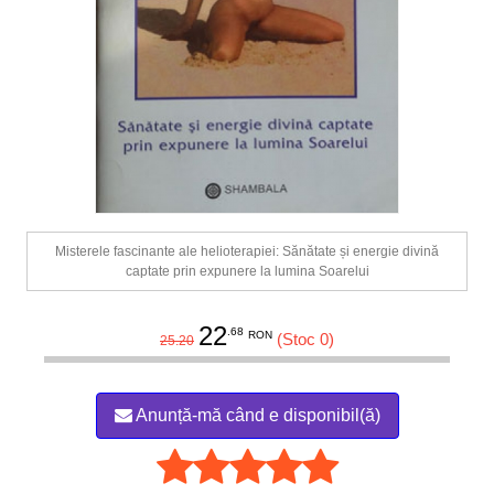
Misterele fascinante ale helioterapiei: Sănătate și energie divină
captate prin expunere la lumina Soarelui
22
.68
RON
(Stoc 0)
25.20
Anunță-mă când e disponibil(ă)