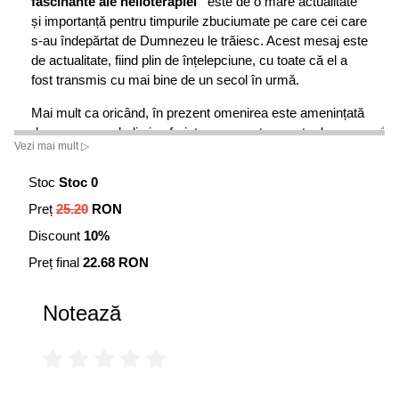
fascinante ale helioterapiei“
este de o mare actualitate
și importanță pentru timpurile zbuciumate pe care cei care
s-au îndepărtat de Dumnezeu le trăiesc. Acest mesaj este
de actualitate, fiind plin de înțelepciune, cu toate că el a
fost transmis cu mai bine de un secol în urmă.
Mai mult ca oricând, în prezent omenirea este amenințată
de numeroase boli și suferințe care sunt cauzate de
Vezi mai mult ▷
civilizația omului modern în care predomină tehnica
artificială și alimentația neadecvată și incorectă.
Stoc
Stoc 0
Preocupat aproape până la obsesie de lupta cotidiană
Preț
25.20
RON
pentru subzistență, omul modern ignoră cel mai adesea
REZONANȚA cu puterile vindecătoare tainice ale naturii
Discount
10%
Aceasta face ca, mai ales cei sceptici și ignoranți, să
Preț final
22.68 RON
privească cu dispreț sau cu o mare neîncredere medicina
naturistă.
Notează
Medicina alopată, după cum știm, s-a impus ca fiind
atotputernică în civilizația modernă și, cel mai adesea, ea
a urmărit să se substituie puterilor vindecătoare ale naturii
care PERMANENT sunt oferite de Dumnezeu ființei