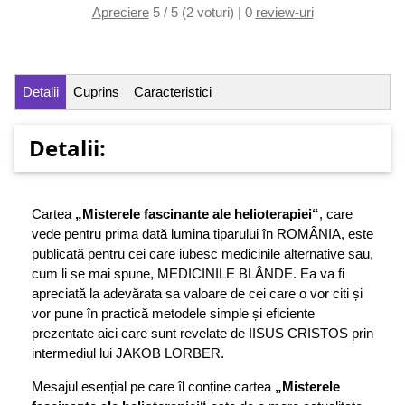
Apreciere
5 / 5 (2 voturi) | 0
review-uri
Detalii
Cuprins
Caracteristici
Detalii:
Cartea
„Misterele fascinante ale helioterapiei“
, care
vede pentru prima dată lumina tiparului în ROMÂNIA, este
publicată pentru cei care iubesc medicinile alternative sau,
cum li se mai spune, MEDICINILE BLÂNDE. Ea va fi
apreciată la adevărata sa valoare de cei care o vor citi și
vor pune în practică metodele simple și eficiente
prezentate aici care sunt revelate de IISUS CRISTOS prin
intermediul lui JAKOB LORBER.
Mesajul esențial pe care îl conține cartea
„Misterele