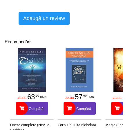
Adaugă un review
Recomandări:
63
57
58
.20
.60
RON
RON
79.00
72.00
73.00
Cumpără
Cumpără
Cu
Opere complete (Neville
Corpul nu uita niciodata
Magia (Secretu