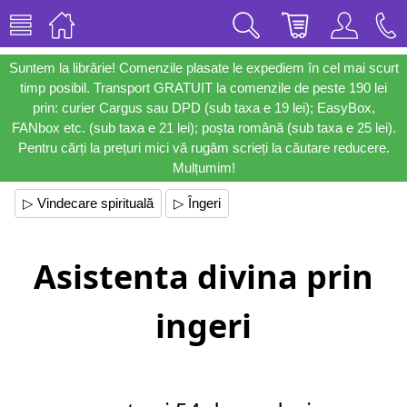
Suntem la librărie! Comenzile plasate le expediem în cel mai scurt
timp posibil. Transport GRATUIT la comenzile de peste 190 lei
prin: curier Cargus sau DPD (sub taxa e 19 lei); EasyBox,
FANbox etc. (sub taxa e 21 lei); poșta română (sub taxa e 25 lei).
Pentru cărți la prețuri mici vă rugăm scrieți la căutare reducere.
Mulțumim!
▷ Vindecare spirituală
▷ Îngeri
Asistenta divina prin
ingeri