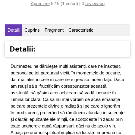
Apreciere
5 / 5 (1 voturi) | 0
review-uri
Detalii
Cuprins
Fragment
Caracteristici
Detalii:
Dumnezeu ne dăruiește mulți asistenți, care ne însoțesc
personal pe tot parcursul vieții, în momentele de bucurie,
dar mai ales în cele în care ne e greu să facem față. Dacă
am reuși să și fructificăm corespunzator această
asistență, să găsim acei ochi care să vadă lucrurile în
lumina lor clară! Ca să nu mai vorbim de acea emanație
pe care prezențele divine o radiază și pe care o ignorăm
în mod curent, preferând să rămânem afundați în suferințe
și căutări epuizante ale minții, ce scotocește în zadar prin
toate ungherele după răspunsuri, căci nu de acolo vin.
A păși pe drumul spiritual implică să lucrăm impreună cu