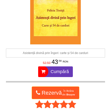
Asistență divină prin îngeri: carte și 54 de carduri
43
.58
RON
52.50
Cumpără
în librăria
Rezervă
din
Brașov