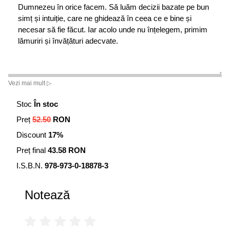
Dumnezeu în orice facem. Să luăm decizii bazate pe bun
simț și intuiție, care ne ghidează în ceea ce e bine și
necesar să fie făcut. Iar acolo unde nu înțelegem, primim
lămuriri și învățături adecvate.
Vezi mai mult ▷
Stoc
În stoc
Preț
52.50
RON
Discount
17%
Preț final
43.58 RON
I.S.B.N.
978-973-0-18878-3
Notează