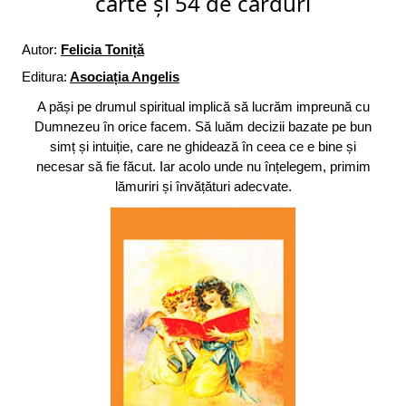
carte și 54 de carduri
Autor:
Felicia Toniță
Editura:
Asociația Angelis
A păși pe drumul spiritual implică să lucrăm impreună cu
Dumnezeu în orice facem. Să luăm decizii bazate pe bun
simț și intuiție, care ne ghidează în ceea ce e bine și
necesar să fie făcut. Iar acolo unde nu înțelegem, primim
lămuriri și învățături adecvate.